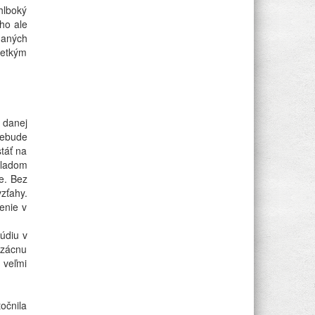
 hlboký
ho ale
daných
šetkým
t danej
nebude
stáť na
kladom
e. Bez
zťahy.
enie v
údiu v
vzácnu
 veľmi
očnila