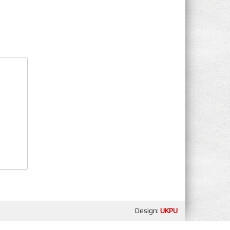
Design:
UKPU