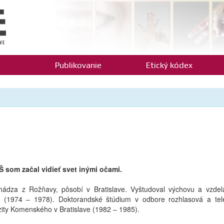
Publikovanie
Etický kódex
som začal vidieť svet inými očami.
dza z Rožňavy, pôsobí v Bratislave. Vyštudoval výchovu a vzdel
ve (1974 – 1978). Doktorandské štúdium v odbore rozhlasová a tel
erzity Komenského v Bratislave (1982 – 1985).