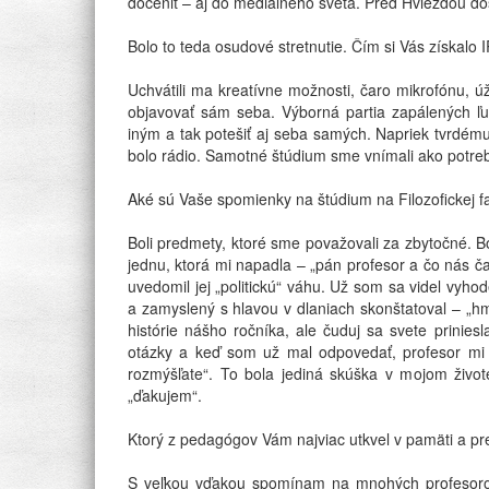
doceniť – aj do mediálneho sveta. Pred Hviezdou do
Bolo to teda osudové stretnutie. Čím si Vás získalo 
Uchvátili ma kreatívne možnosti, čaro mikrofónu, 
objavovať sám seba. Výborná partia zapálených ľudí
iným a tak potešiť aj seba samých. Napriek tvrdé
bolo rádio. Samotné štúdium sme vnímali ako potre
Aké sú Vaše spomienky na štúdium na Filozofickej f
Boli predmety, ktoré sme považovali za zbytočné. B
jednu, ktorá mi napadla – „pán profesor a čo nás 
uvedomil jej „politickú“ váhu. Už som sa videl vyhode
a zamyslený s hlavou v dlaniach skonštatoval – „hm
histórie nášho ročníka, ale čuduj sa svete prinies
otázky a keď som už mal odpovedať, profesor mi 
rozmýšľate“. To bola jediná skúška v mojom život
„ďakujem“.
Ktorý z pedagógov Vám najviac utkvel v pamäti a p
S veľkou vďakou spomínam na mnohých profesorov, k