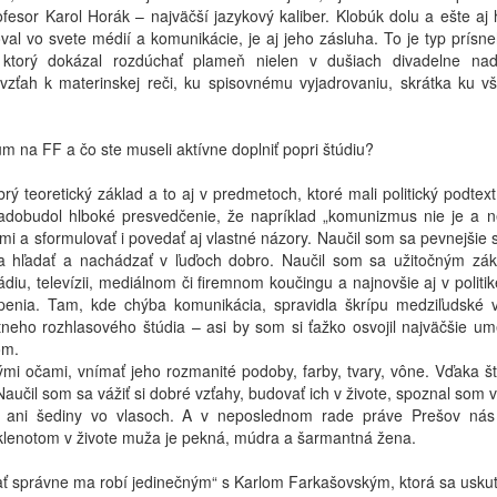
Profesor Karol Horák – najväčší jazykový kaliber. Klobúk dolu a ešte aj
l vo svete médií a komunikácie, je aj jeho zásluha. To je typ prísne
 ktorý dokázal rozdúchať plameň nielen v dušiach divadelne na
 vzťah k materinskej reči, ku spisovnému vyjadrovaniu, skrátka ku v
m na FF a čo ste museli aktívne doplniť popri štúdiu?
rý teoretický základ a to aj v predmetoch, ktoré mali politický podtex
adobudol hlboké presvedčenie, že napríklad „komunizmus nie je a 
mi a sformulovať i povedať aj vlastné názory. Naučil som sa pevnejšie 
sa hľadať a nachádzať v ľuďoch dobro. Naučil som sa užitočným zá
iu, televízii, mediálnom či firemnom koučingu a najnovšie aj v politik
penia. Tam, kde chýba komunikácia, spravidla škrípu medziľudské v
tneho rozhlasového štúdia – asi by som si ťažko osvojil najväčšie um
ďom.
mi očami, vnímať jeho rozmanité podoby, farby, tvary, vône. Vďaka št
aučil som sa vážiť si dobré vzťahy, budovať ich v živote, spoznal som 
času ani šediny vo vlasoch. A v neposlednom rade práve Prešov nás
ným klenotom v živote muža je pekná, múdra a šarmantná žena.
vať správne ma robí jedinečným“ s Karlom Farkašovským, ktorá sa uskut