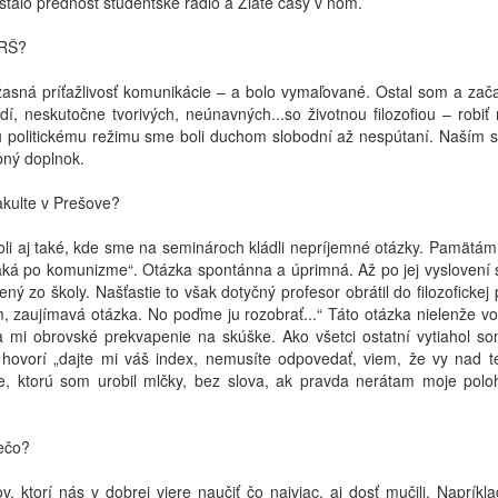
stalo prednosť študentské rádio a Zlaté časy v ňom.
IRŠ?
úžasná príťažlivosť komunikácie – a bolo vymaľované. Ostal som a zač
, neskutočne tvorivých, neúnavných...so životnou filozofiou – robiť 
mu politickému režimu sme boli duchom slobodní až nespútaní. Naším 
bný doplnok.
akulte v Prešove?
oli aj také, kde sme na seminároch kládli nepríjemné otázky. Pamätám
čaká po komunizme“. Otázka spontánna a úprimná. Až po jej vyslovení 
ný zo školy. Našťastie to však dotyčný profesor obrátil do filozofickej
, zaujímavá otázka. No poďme ju rozobrať...“ Táto otázka nielenže vo
la mi obrovské prekvapenie na skúške. Ako všetci ostatní vytiahol so
hovorí „dajte mi váš index, nemusíte odpovedať, viem, že vy nad 
e, ktorú som urobil mlčky, bez slova, ak pravda nerátam moje polo
rečo?
torí nás v dobrej viere naučiť čo najviac, aj dosť mučili. Napríkla