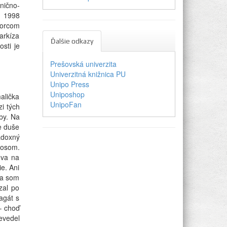
nično-
u 1998
vorcom
arkíza
Ďalšie odkazy
sti je
Prešovská univerzita
Univerzitná knižnica PU
Unipo Press
Uniposhop
alička
UnipoFan
i tých
oby. Na
ne duše
adoxný
nosom.
ova na
ie. Ani
 Ja som
zal po
agát s
– choď
evedel