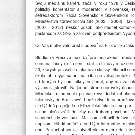
Svoju mediálnu kariéru začal v roku 1978 v Česk
politický komentátor a moderátor v slovenskej
šéfredaktorom Rádia Slovensko v Slovenskom ro
Ministerstva zdravotníctva SR (2003 – 2006), takm
(2007 – 2012), neskôr pôsobil ako riaditeľ komunik
poslancom za SNS a zároveň podpredsedom Výboru 
Čo Vás motivovalo prísť študovať na Filozofickú fak
Štúdium v Prešove malo byť pre mňa akousi rebelan
som mal jasný cieľ a sen – stať sa filmovým režisér
20, ktorých pozvali na talentové skúšky. Skončil som 
školu tohto typu sa prijímalo iba po veľkej protekcii
od ktorých by som nikdy nežiadal, aby ma za tak
výsledok „strávil“. Na jednej strane obrovský úspe
Mladícke rozhorčenie po čase vystriedal rebela
talentovky do Bratislavy“. Lenže život to naaranžova
nie týždeň po prijatí na Filozofickú fakultu sme part
sa po niečo vrátil do izby na druhom poschodí. V
schodoch do vestibulu. Mal som odbočiť doľava, al
nápisom „Hľadáme ťa“ a pod tým Internátne rozhlas
dnu. Poslúchol som a otvoril nielen dvere do inte