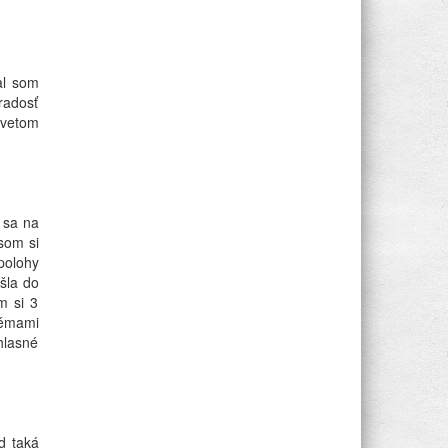
al som
radosť
svetom
 sa na
som si
 polohy
šla do
m si 3
témami
hlasné
d taká