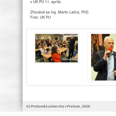
v UK PU 11. apríla.
Zhováral sa Ing. Martin Lačný, PhD.
Foto: UK PU
(c) Prešovská univerzita v Prešove, 2026