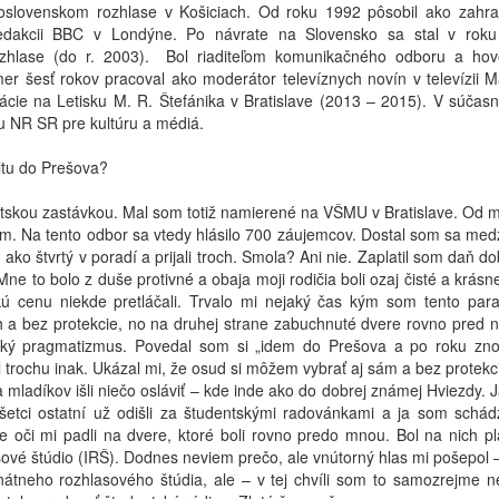
oslovenskom rozhlase v Košiciach. Od roku 1992 pôsobil ako zahra
 redakcii BBC v Londýne. Po návrate na Slovensko sa stal v rok
zhlase (do r. 2003). Bol riaditeľom komunikačného odboru a ho
er šesť rokov pracoval ako moderátor televíznych novín v televízii M
ácie na Letisku M. R. Štefánika v Bratislave (2013 – 2015). V súčasno
NR SR pre kultúru a médiá.
ultu do Prešova?
tskou zastávkou. Mal som totiž namierené na VŠMU v Bratislave. Od m
om. Na tento odbor sa vtedy hlásilo 700 záujemcov. Dostal som sa medz
ako štvrtý v poradí a prijali troch. Smola? Ani nie. Zaplatil som daň d
. Mne to bolo z duše protivné a obaja moji rodičia boli ozaj čisté a krás
ú cenu niekde pretláčali. Trvalo mi nejaký čas kým som tento par
ch a bez protekcie, no na druhej strane zabuchnuté dvere rovno pred 
ntský pragmatizmus. Povedal som si „idem do Prešova a po roku zn
l trochu inak. Ukázal mi, že osud si môžem vybrať aj sám a bez protekc
ia mladíkov išli niečo osláviť – kde inde ako do dobrej známej Hviezdy.
šetci ostatní už odišli za študentskými radovánkami a ja som schád
e oči mi padli na dvere, ktoré boli rovno predo mnou. Bol na nich pl
ové štúdio (IRŠ). Dodnes neviem prečo, ale vnútorný hlas mi pošepol 
rnátneho rozhlasového štúdia, ale – v tej chvíli som to samozrejme n