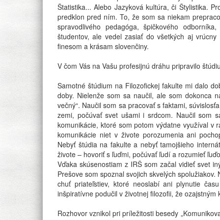
Štatistika... Alebo Jazyková kultúra, či Štylistika. 
predklon pred ním. To, že som sa niekam prepracova
spravodlivého pedagóga, špičkového odborníka,
študentov, ale vedel zasiať do všetkých aj vrúcny
finesom a krásam slovenčiny.
V čom Vás na Vašu profesijnú dráhu pripravilo štúdiu
Samotné štúdium na Filozofickej fakulte mi dalo dob
doby. Nielenže som sa naučil, ale som dokonca n
večný“. Naučil som sa pracovať s faktami, súvislosťa
zemi, počúvať svet ušami i srdcom. Naučil som 
komunikácie, ktoré som potom výdatne využíval v rád
komunikácie niet v živote porozumenia ani pocho
Nebyť štúdia na fakulte a nebyť tamojšieho interná
živote – hovoriť s ľuďmi, počúvať ľudí a rozumieť ľu
Vďaka skúsenostiam z IRŠ som začal vidieť svet iný
Prešove som spoznal svojich skvelých spolužiakov. N
chuť priateľstiev, ktoré neoslabí ani plynutie 
inšpiratívne podučil v životnej filozofii, že ozajst
Rozhovor vznikol pri príležitosti besedy „Komuniko