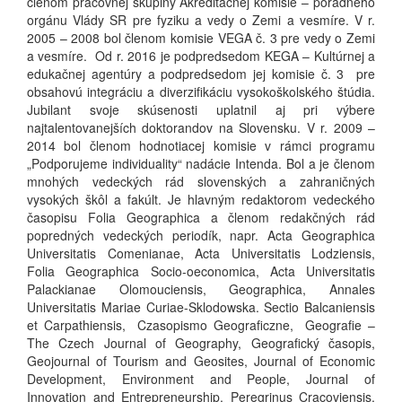
členom pracovnej skupiny Akreditačnej komisie – poradného
orgánu Vlády SR pre fyziku a vedy o Zemi a vesmíre. V r.
2005 – 2008 bol členom komisie VEGA č. 3 pre vedy o Zemi
a vesmíre. Od r. 2016 je podpredsedom KEGA – Kultúrnej a
edukačnej agentúry a podpredsedom jej komisie č. 3 pre
obsahovú integráciu a diverzifikáciu vysokoškolského štúdia.
Jubilant svoje skúsenosti uplatnil aj pri výbere
najtalentovanejších doktorandov na Slovensku. V r. 2009 –
2014 bol členom hodnotiacej komisie v rámci programu
„Podporujeme individuality“ nadácie Intenda. Bol a je členom
mnohých vedeckých rád slovenských a zahraničných
vysokých škôl a fakúlt. Je hlavným redaktorom vedeckého
časopisu Folia Geographica a členom redakčných rád
popredných vedeckých periodík, napr. Acta Geographica
Universitatis Comenianae, Acta Universitatis Lodziensis,
Folia Geographica Socio-oeconomica, Acta Universitatis
Palackianae Olomouciensis, Geographica, Annales
Universitatis Mariae Curiae-Sklodowska. Sectio Balcaniensis
et Carpathiensis, Czasopismo Geograficzne, Geografie –
The Czech Journal of Geography, Geografický časopis,
Geojournal of Tourism and Geosites, Journal of Economic
Development, Environment and People, Journal of
Innovation and Entrepreneurship, Peregrinus Cracoviensis,