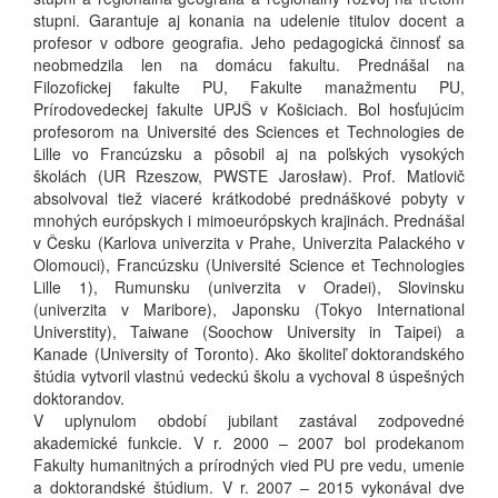
stupni. Garantuje aj konania na udelenie titulov docent a
profesor v odbore geografia. Jeho pedagogická činnosť sa
neobmedzila len na domácu fakultu. Prednášal na
Filozofickej fakulte PU, Fakulte manažmentu PU,
Prírodovedeckej fakulte UPJŠ v Košiciach. Bol hosťujúcim
profesorom na Université des Sciences et Technologies de
Lille vo Francúzsku a pôsobil aj na poľských vysokých
školách (UR Rzeszow, PWSTE Jarosław). Prof. Matlovič
absolvoval tiež viaceré krátkodobé prednáškové pobyty v
mnohých európskych i mimoeurópskych krajinách. Prednášal
v Česku (Karlova univerzita v Prahe, Univerzita Palackého v
Olomouci), Francúzsku (Université Science et Technologies
Lille 1), Rumunsku (univerzita v Oradei), Slovinsku
(univerzita v Maribore), Japonsku (Tokyo International
Universtity), Taiwane (Soochow University in Taipei) a
Kanade (University of Toronto). Ako školiteľ doktorandského
štúdia vytvoril vlastnú vedeckú školu a vychoval 8 úspešných
doktorandov.
V uplynulom období jubilant zastával zodpovedné
akademické funkcie. V r. 2000 – 2007 bol prodekanom
Fakulty humanitných a prírodných vied PU pre vedu, umenie
a doktorandské štúdium. V r. 2007 – 2015 vykonával dve