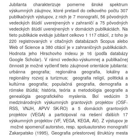
Jubilanta charakterizuje pomerne široké spektrum
výskumných záujmov, ktoré pretavil do celkového počtu 307
publikačných výstupov, z nich je 7 monografií, 56 pôvodných
vedeckých štúdií uverejnených v zahraničí a 75 pôvodných
vedeckých štúdií uverejnených v domácich publikáciách. Na
tieto publikácie eviduje jubilant celkovo 1 117 citácií, z toho je
220 registrovaných v citačných databázach Scopus alebo
Web of Science a 380 citácií je v zahraničných publikáciách.
Hodnota jeho Hirschovho indexu je 16 (podľa databázy
Google Scholar). V rámci vedecko-výskumnej a publikačnej
činnosti je možné vyčleniť tieto záujmové orientácie jubilanta:
urbánna geografia; regionálna geografia, lokálny a
regionálny rozvoj a turizmus; geografia relígií, politická a
kultúrna geografia; populačná geografia, demografia a
rómske štúdiá; história, teória a metodológia geografie a
genealógia geografického myslenia. Bol vedúcim 3
medzinárodných výskumných grantových projektov (OSF-
RSS, VNJH, APVV SK-RO) a 5 domácich grantových
projektov (VEGA) a participoval na riešení ďalších 17
výskumných projektov (VF, VEGA, KEGA, AV). Z výstupov je
možné spomenúť autorstvo, resp. spoluautorstvo monografií
Zakarpatsko (1995), Geografia priestorovej štruktúry mesta