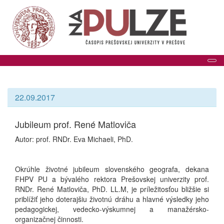
Tog
22.09.2017
Jubileum prof. René Matloviča
Autor: prof. RNDr. Eva Michaeli, PhD.
Okrúhle životné jubileum slovenského geografa, dekana
FHPV PU a bývalého rektora Prešovskej univerzity prof.
RNDr. René Matloviča, PhD. LL.M, je príležitosťou bližšie si
priblížiť jeho doterajšiu životnú dráhu a hlavné výsledky jeho
pedagogickej, vedecko-výskumnej a manažérsko-
organizačnej činnosti.