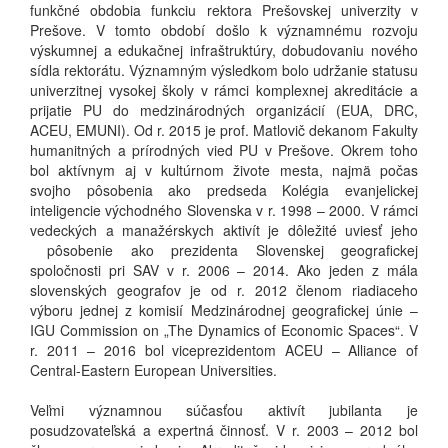
funkčné obdobia funkciu rektora Prešovskej univerzity v
Prešove. V tomto období došlo k významnému rozvoju
výskumnej a edukačnej infraštruktúry, dobudovaniu nového
sídla rektorátu. Významným výsledkom bolo udržanie statusu
univerzitnej vysokej školy v rámci komplexnej akreditácie a
prijatie PU do medzinárodných organizácií (EUA, DRC,
ACEU, EMUNI). Od r. 2015 je prof. Matlovič dekanom Fakulty
humanitných a prírodných vied PU v Prešove. Okrem toho
bol aktívnym aj v kultúrnom živote mesta, najmä počas
svojho pôsobenia ako predseda Kolégia evanjelickej
inteligencie východného Slovenska v r. 1998 – 2000. V rámci
vedeckých a manažérskych aktivít je dôležité uviesť jeho
pôsobenie ako prezidenta Slovenskej geografickej
spoločnosti pri SAV v r. 2006 – 2014. Ako jeden z mála
slovenských geografov je od r. 2012 členom riadiaceho
výboru jednej z komisií Medzinárodnej geografickej únie –
IGU Commission on „The Dynamics of Economic Spaces“. V
r. 2011 – 2016 bol viceprezidentom ACEU – Alliance of
Central-Eastern European Universities.
Veľmi významnou súčasťou aktivít jubilanta je
posudzovateľská a expertná činnosť. V r. 2003 – 2012 bol