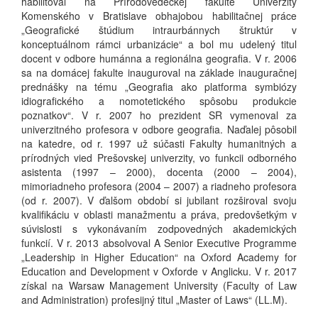
habilitoval na Prírodovedeckej fakulte Univerzity
Komenského v Bratislave obhajobou habilitačnej práce
„Geografické štúdium intraurbánnych štruktúr v
konceptuálnom rámci urbanizácie“ a bol mu udelený titul
docent v odbore humánna a regionálna geografia. V r. 2006
sa na domácej fakulte inauguroval na základe inauguračnej
prednášky na tému „Geografia ako platforma symbiózy
idiografického a nomotetického spôsobu produkcie
poznatkov“. V r. 2007 ho prezident SR vymenoval za
univerzitného profesora v odbore geografia. Naďalej pôsobil
na katedre, od r. 1997 už súčasti Fakulty humanitných a
prírodných vied Prešovskej univerzity, vo funkcii odborného
asistenta (1997 – 2000), docenta (2000 – 2004),
mimoriadneho profesora (2004 – 2007) a riadneho profesora
(od r. 2007). V ďalšom období si jubilant rozširoval svoju
kvalifikáciu v oblasti manažmentu a práva, predovšetkým v
súvislosti s vykonávaním zodpovedných akademických
funkcií. V r. 2013 absolvoval A Senior Executive Programme
„Leadership in Higher Education“ na Oxford Academy for
Education and Development v Oxforde v Anglicku. V r. 2017
získal na Warsaw Management University (Faculty of Law
and Administration) profesijný titul „Master of Laws“ (LL.M).