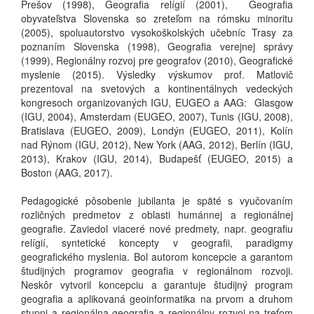
Prešov (1998), Geografia relígií (2001), Geografia
obyvateľstva Slovenska so zreteľom na rómsku minoritu
(2005), spoluautorstvo vysokoškolských učebníc Trasy za
poznaním Slovenska (1998), Geografia verejnej správy
(1999), Regionálny rozvoj pre geografov (2010), Geografické
myslenie (2015). Výsledky výskumov prof. Matlovič
prezentoval na svetových a kontinentálnych vedeckých
kongresoch organizovaných IGU, EUGEO a AAG: Glasgow
(IGU, 2004), Amsterdam (EUGEO, 2007), Tunis (IGU, 2008),
Bratislava (EUGEO, 2009), Londýn (EUGEO, 2011), Kolín
nad Rýnom (IGU, 2012), New York (AAG, 2012), Berlín (IGU,
2013), Krakov (IGU, 2014), Budapešť (EUGEO, 2015) a
Boston (AAG, 2017).
Pedagogické pôsobenie jubilanta je späté s vyučovaním
rozličných predmetov z oblasti humánnej a regionálnej
geografie. Zaviedol viaceré nové predmety, napr. geografiu
relígií, syntetické koncepty v geografii, paradigmy
geografického myslenia. Bol autorom koncepcie a garantom
študijných programov geografia v regionálnom rozvoji.
Neskôr vytvoril koncepciu a garantuje študijný program
geografia a aplikovaná geoinformatika na prvom a druhom
stupni a regionálna geografia a regionálny rozvoj na treťom