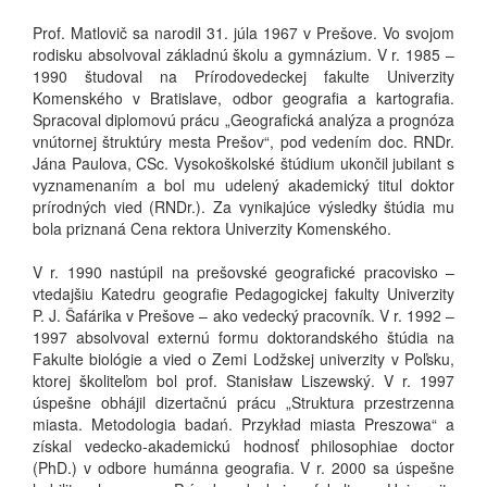
Prof. Matlovič sa narodil 31. júla 1967 v Prešove. Vo svojom
rodisku absolvoval základnú školu a gymnázium. V r. 1985 –
1990 študoval na Prírodovedeckej fakulte Univerzity
Komenského v Bratislave, odbor geografia a kartografia.
Spracoval diplomovú prácu „Geografická analýza a prognóza
vnútornej štruktúry mesta Prešov“, pod vedením doc. RNDr.
Jána Paulova, CSc. Vysokoškolské štúdium ukončil jubilant s
vyznamenaním a bol mu udelený akademický titul doktor
prírodných vied (RNDr.). Za vynikajúce výsledky štúdia mu
bola priznaná Cena rektora Univerzity Komenského.
V r. 1990 nastúpil na prešovské geografické pracovisko –
vtedajšiu Katedru geografie Pedagogickej fakulty Univerzity
P. J. Šafárika v Prešove – ako vedecký pracovník. V r. 1992 –
1997 absolvoval externú formu doktorandského štúdia na
Fakulte biológie a vied o Zemi Lodžskej univerzity v Poľsku,
ktorej školiteľom bol prof. Stanisław Liszewský. V r. 1997
úspešne obhájil dizertačnú prácu „Struktura przestrzenna
miasta. Metodologia badań. Przykład miasta Preszowa“ a
získal vedecko-akademickú hodnosť philosophiae doctor
(PhD.) v odbore humánna geografia. V r. 2000 sa úspešne