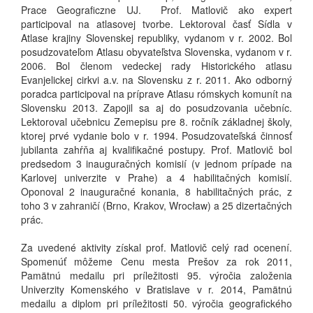
Prace Geograficzne UJ. Prof. Matlovič ako expert
participoval na atlasovej tvorbe. Lektoroval časť Sídla v
Atlase krajiny Slovenskej republiky, vydanom v r. 2002. Bol
posudzovateľom Atlasu obyvateľstva Slovenska, vydanom v r.
2006. Bol členom vedeckej rady Historického atlasu
Evanjelickej cirkvi a.v. na Slovensku z r. 2011. Ako odborný
poradca participoval na príprave Atlasu rómskych komunít na
Slovensku 2013. Zapojil sa aj do posudzovania učebníc.
Lektoroval učebnicu Zemepisu pre 8. ročník základnej školy,
ktorej prvé vydanie bolo v r. 1994. Posudzovateľská činnosť
jubilanta zahŕňa aj kvalifikačné postupy. Prof. Matlovič bol
predsedom 3 inauguračných komisií (v jednom prípade na
Karlovej univerzite v Prahe) a 4 habilitačných komisií.
Oponoval 2 inauguračné konania, 8 habilitačných prác, z
toho 3 v zahraničí (Brno, Krakov, Wrocław) a 25 dizertačných
prác.
Za uvedené aktivity získal prof. Matlovič celý rad ocenení.
Spomenúť môžeme Cenu mesta Prešov za rok 2011,
Pamätnú medailu pri príležitosti 95. výročia založenia
Univerzity Komenského v Bratislave v r. 2014, Pamätnú
medailu a diplom pri príležitosti 50. výročia geografického