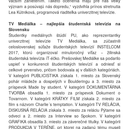
väčším zanietením. Takéto ocenenia majú pre nás veľký
význam a posúvajú nás dopredu,“ vyzdvihla prínos stretnutia
Lea Kútniková, programová riaditeľka univerzitnej televízie.
TV Mediálka – najlepšia študentská televízia na
Slovensku
Študentky mediálnych štúdií PU, ako reprezentantky
univerzitnej televízie TV Mediálka, sa zúčastnili
celoslovenskej súťaže študentských televízií INSTELCOM
2017, ktorú organizoval minuloročný víťaz − žilinská
študentská televízia íT-éčko. Prešovskej Mediálke sa podarilo
uspieť v konkurencii študentských televízií a odniesť si
celkové prvenstvo, pričom bodovala aj v ďalších kategóriách.
V kategórii PUBLICISTIKA získala 1. miesto za Slovenský
pohár mládeže a dospelých v Boulderingu a 3. miesto za
príspevok Made by student. V kategórii DOKUMENTÁRNA
TVORBA obsadila 1. miesto za príspevok Dokument o
Tovarnom. V kategórii KRÁTKY FILM získala 2. miesto za
film s názvom Charlie´s temptation. V kategórii TV RELÁCIA,
DISKUSNÁ RELÁCIA získala 3. miesto za reláciu Pýtame sa
odveci a 2. miesto za Interview so Spokom. V kategórii
GRAFIKA obsadila 3. miesto za záverečné titulky. V kategórii
PRODUKCIA V TERÉNE, pri ktorej na zadanú tému museli