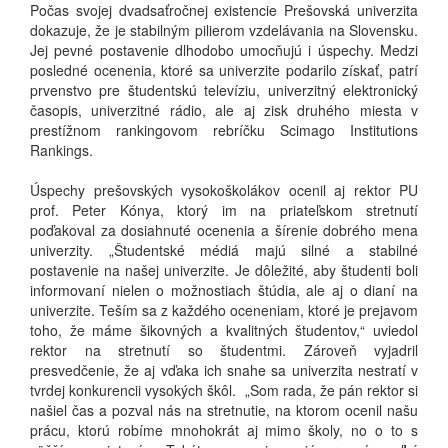
Počas svojej dvadsaťročnej existencie Prešovská univerzita
dokazuje, že je stabilným pilierom vzdelávania na Slovensku.
Jej pevné postavenie dlhodobo umocňujú i úspechy. Medzi
posledné ocenenia, ktoré sa univerzite podarilo získať, patrí
prvenstvo pre študentskú televíziu, univerzitný elektronický
časopis, univerzitné rádio, ale aj zisk druhého miesta v
prestížnom rankingovom rebríčku Scimago Institutions
Rankings.
Úspechy prešovských vysokoškolákov ocenil aj rektor PU
prof. Peter Kónya, ktorý im na priateľskom stretnutí
poďakoval za dosiahnuté ocenenia a šírenie dobrého mena
univerzity. „Študentské médiá majú silné a stabilné
postavenie na našej univerzite. Je dôležité, aby študenti boli
informovaní nielen o možnostiach štúdia, ale aj o dianí na
univerzite. Teším sa z každého oceneniam, ktoré je prejavom
toho, že máme šikovných a kvalitných študentov,“ uviedol
rektor na stretnutí so študentmi. Zároveň vyjadril
presvedčenie, že aj vďaka ich snahe sa univerzita nestratí v
tvrdej konkurencii vysokých škôl. „Som rada, že pán rektor si
našiel čas a pozval nás na stretnutie, na ktorom ocenil našu
prácu, ktorú robíme mnohokrát aj mimo školy, no o to s