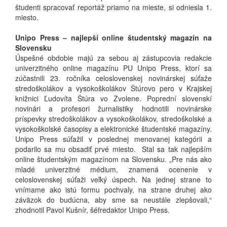
študenti spracovať reportáž priamo na mieste, si odniesla 1.
miesto.
Unipo Press – najlepší online študentský magazín na
Slovensku
Úspešné obdobie majú za sebou aj zástupcovia redakcie
univerzitného online magazínu PU Unipo Press, ktorí sa
zúčastnili 23. ročníka celoslovenskej novinárskej súťaže
stredoškolákov a vysokoškolákov Štúrovo pero v Krajskej
knižnici Ľudovíta Štúra vo Zvolene. Poprední slovenskí
novinári a profesori žurnalistiky hodnotili novinárske
príspevky stredoškolákov a vysokoškolákov, stredoškolské a
vysokoškolské časopisy a elektronické študentské magazíny.
Unipo Press súťažil v poslednej menovanej kategórii a
podarilo sa mu obsadiť prvé miesto. Stal sa tak najlepším
online študentským magazínom na Slovensku. „Pre nás ako
mladé univerzitné médium, znamená ocenenie v
celoslovenskej súťaži veľký úspech. Na jednej strane to
vnímame ako istú formu pochvaly, na strane druhej ako
záväzok do budúcna, aby sme sa neustále zlepšovali,“
zhodnotil Pavol Kušnír, šéfredaktor Unipo Press.