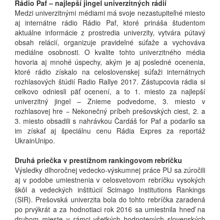
Rádio Paf – najlepší jingel univerzitných rádií
Medzi univerzitnými médiami má svoje nezastupiteľné miesto
aj internátne rádio Rádio Paf, ktoré prináša študentom
aktuálne informácie z prostredia univerzity, vytvára pútavý
obsah relácií, organizuje pravidelné súťaže a vychováva
mediálne osobnosti. O kvalite tohto univerzitného média
hovoria aj mnohé úspechy, akým je aj posledné ocenenia,
ktoré rádio získalo na celoslovenskej súťaži internátnych
rozhlasových štúdií Radio Rallye 2017. Zástupcovia rádia si
celkovo odniesli päť ocenení, a to 1. miesto za najlepší
univerzitný jingel – Znieme podvedome, 3. miesto v
rozhlasovej hre − Nekonečný príbeh prešovských ciest, 2. a
3. miesto obsadili s nahrávkou Čardáš for Paf a podarilo sa
im získať aj špeciálnu cenu Rádia Expres za reportáž
UkrainUnipo.
Druhá priečka v prestížnom rankingovom rebríčku
Výsledky dlhoročnej vedecko-výskumnej práce PU sa zúročili
aj v podobe umiestnenia v celosvetovom rebríčku vysokých
škôl a vedeckých inštitúcií Scimago Institutions Rankings
(SIR). Prešovská univerzita bola do tohto rebríčka zaradená
po prvýkrát a za hodnotiaci rok 2016 sa umiestnila hneď na
druhom mieste v rámci všetkých hodnotených slovenských