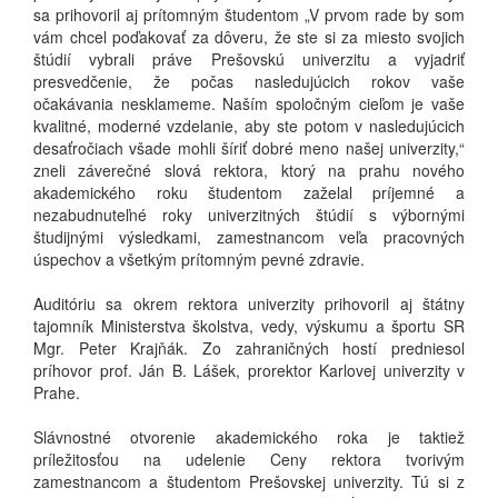
sa prihovoril aj prítomným študentom „V prvom rade by som
vám chcel poďakovať za dôveru, že ste si za miesto svojich
štúdií vybrali práve Prešovskú univerzitu a vyjadriť
presvedčenie, že počas nasledujúcich rokov vaše
očakávania nesklameme. Naším spoločným cieľom je vaše
kvalitné, moderné vzdelanie, aby ste potom v nasledujúcich
desaťročiach všade mohli šíriť dobré meno našej univerzity,“
zneli záverečné slová rektora, ktorý na prahu nového
akademického roku študentom zaželal príjemné a
nezabudnuteľné roky univerzitných štúdií s výbornými
študijnými výsledkami, zamestnancom veľa pracovných
úspechov a všetkým prítomným pevné zdravie.
Auditóriu sa okrem rektora univerzity prihovoril aj štátny
tajomník Ministerstva školstva, vedy, výskumu a športu SR
Mgr. Peter Krajňák. Zo zahraničných hostí predniesol
príhovor prof. Ján B. Lášek, prorektor Karlovej univerzity v
Prahe.
Slávnostné otvorenie akademického roka je taktiež
príležitosťou na udelenie Ceny rektora tvorivým
zamestnancom a študentom Prešovskej univerzity. Tú si z