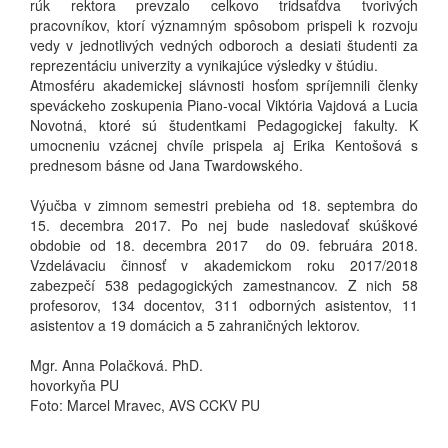
rúk rektora prevzalo celkovo tridsaťdva tvorivých
pracovníkov, ktorí významným spôsobom prispeli k rozvoju
vedy v jednotlivých vedných odboroch a desiati študenti za
reprezentáciu univerzity a vynikajúce výsledky v štúdiu.
Atmosféru akademickej slávnosti hosťom spríjemnili členky
speváckeho zoskupenia Piano-vocal Viktória Vajdová a Lucia
Novotná, ktoré sú študentkami Pedagogickej fakulty. K
umocneniu vzácnej chvíle prispela aj Erika Kentošová s
prednesom básne od Jana Twardowského.
Výučba v zimnom semestri prebieha od 18. septembra do
15. decembra 2017. Po nej bude nasledovať skúškové
obdobie od 18. decembra 2017 do 09. februára 2018.
Vzdelávaciu činnosť v akademickom roku 2017/2018
zabezpečí 538 pedagogických zamestnancov. Z nich 58
profesorov, 134 docentov, 311 odborných asistentov, 11
asistentov a 19 domácich a 5 zahraničných lektorov.
Mgr. Anna Polačková. PhD.
hovorkyňa PU
Foto: Marcel Mravec, AVS CCKV PU