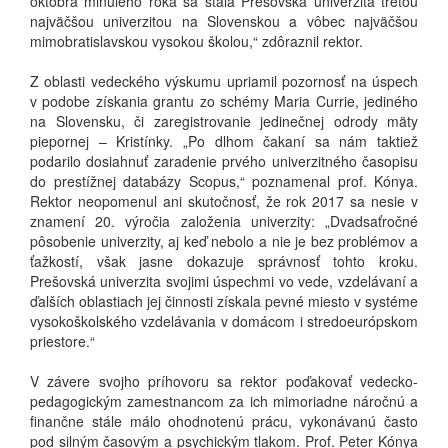
októbra minulého roka sa stala Prešovská univerzita treťou
najväčšou univerzitou na Slovenskou a vôbec najväčšou
mimobratislavskou vysokou školou,“ zdôraznil rektor.
Z oblasti vedeckého výskumu upriamil pozornosť na úspech
v podobe získania grantu zo schémy Maria Currie, jediného
na Slovensku, či zaregistrovanie jedinečnej odrody mäty
piepornej – Kristínky. „Po dlhom čakaní sa nám taktiež
podarilo dosiahnuť zaradenie prvého univerzitného časopisu
do prestížnej databázy Scopus,“ poznamenal prof. Kónya.
Rektor neopomenul ani skutočnosť, že rok 2017 sa nesie v
znamení 20. výročia založenia univerzity: „Dvadsaťročné
pôsobenie univerzity, aj keď nebolo a nie je bez problémov a
ťažkostí, však jasne dokazuje správnosť tohto kroku.
Prešovská univerzita svojimi úspechmi vo vede, vzdelávaní a
ďalších oblastiach jej činnosti získala pevné miesto v systéme
vysokoškolského vzdelávania v domácom i stredoeurópskom
priestore.“
V závere svojho príhovoru sa rektor poďakovať vedecko-
pedagogickým zamestnancom za ich mimoriadne náročnú a
finančne stále málo ohodnotenú prácu, vykonávanú často
pod silným časovým a psychickým tlakom. Prof. Peter Kónya