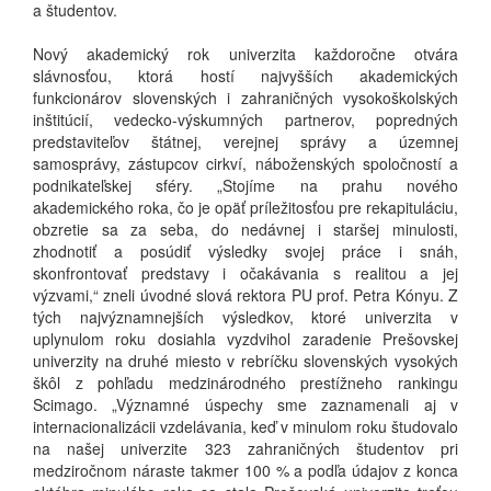
a študentov.
Nový akademický rok univerzita každoročne otvára
slávnosťou, ktorá hostí najvyšších akademických
funkcionárov slovenských i zahraničných vysokoškolských
inštitúcií, vedecko-výskumných partnerov, popredných
predstaviteľov štátnej, verejnej správy a územnej
samosprávy, zástupcov cirkví, náboženských spoločností a
podnikateľskej sféry. „Stojíme na prahu nového
akademického roka, čo je opäť príležitosťou pre rekapituláciu,
obzretie sa za seba, do nedávnej i staršej minulosti,
zhodnotiť a posúdiť výsledky svojej práce i snáh,
skonfrontovať predstavy i očakávania s realitou a jej
výzvami,“ zneli úvodné slová rektora PU prof. Petra Kónyu. Z
tých najvýznamnejších výsledkov, ktoré univerzita v
uplynulom roku dosiahla vyzdvihol zaradenie Prešovskej
univerzity na druhé miesto v rebríčku slovenských vysokých
škôl z pohľadu medzinárodného prestížneho rankingu
Scimago. „Významné úspechy sme zaznamenali aj v
internacionalizácii vzdelávania, keď v minulom roku študovalo
na našej univerzite 323 zahraničných študentov pri
medziročnom náraste takmer 100 % a podľa údajov z konca