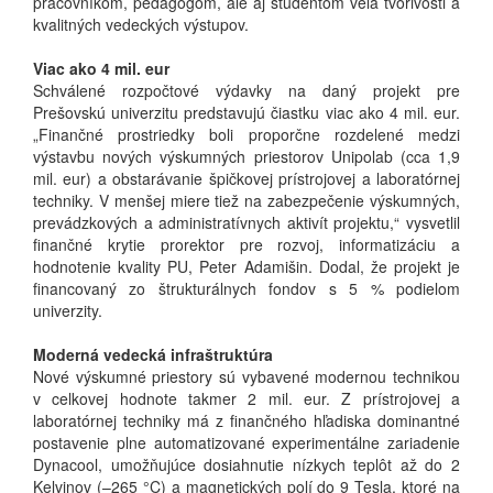
pracovníkom, pedagógom, ale aj študentom veľa tvorivosti a
kvalitných vedeckých výstupov.
Viac ako 4 mil. eur
Schválené rozpočtové výdavky na daný projekt pre
Prešovskú univerzitu predstavujú čiastku viac ako 4 mil. eur.
„Finančné prostriedky boli proporčne rozdelené medzi
výstavbu nových výskumných priestorov Unipolab (cca 1,9
mil. eur) a obstarávanie špičkovej prístrojovej a laboratórnej
techniky. V menšej miere tiež na zabezpečenie výskumných,
prevádzkových a administratívnych aktivít projektu,“ vysvetlil
finančné krytie prorektor pre rozvoj, informatizáciu a
hodnotenie kvality PU, Peter Adamišin. Dodal, že projekt je
financovaný zo štrukturálnych fondov s 5 % podielom
univerzity.
Moderná vedecká infraštruktúra
Nové výskumné priestory sú vybavené modernou technikou
v celkovej hodnote takmer 2 mil. eur. Z prístrojovej a
laboratórnej techniky má z finančného hľadiska dominantné
postavenie plne automatizované experimentálne zariadenie
Dynacool, umožňujúce dosiahnutie nízkych teplôt až do 2
Kelvinov (–265 °C) a magnetických polí do 9 Tesla, ktoré na