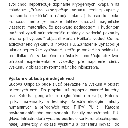
svoj chod nepotrebuje dopĺňanie kryogénnych kvapalín na
chladenie. „Prístroj zabezpečuje merania tepelnej kapacity,
transportu elektrického náboja, ako aj transportu tepla.
Pomocou neho je možné taktiež určovať magnetické
vlastnosti materiálov, čo poskytuje pedagógom i študentom
možnosť využiť najmodernejšie metódy a vedecké poznatky
priamo pri výučbe,“ objasnil Marián Reiffers, vedúci Centra
aplikovaného výskumu a inovácií PU. Zariadenie Dynacool je
takmer nepretržite využívané, keďže je možné ho ovládať aj
na diaľku, čo v konečnom dôsledku umožňuje efektívne
prinášať experimentálne výsledky pre naplnenie cieľov
výskumu v oblasti environmentálneho inžinierstva.
Výskum v oblasti prírodných vied
Budova Unipolab bude slúžiť prevažne na výskum v oblasti
prírodných vied. Do projektu sú zapojené viaceré katedry,
ako Katedra geografie a regionálneho rozvoja, Katedra
fyziky, matematiky a techniky, Katedra ekológie Fakulty
humanitných a prírodných vied (FHPV) PU či Katedra
environmentálneho manažmentu Fakulty manažmentu PU.
„Nová infraštruktúra výrazne posilňuje konkurencieschopnosť
našej univerzity v oblasti výskumu a transferu inovácií do