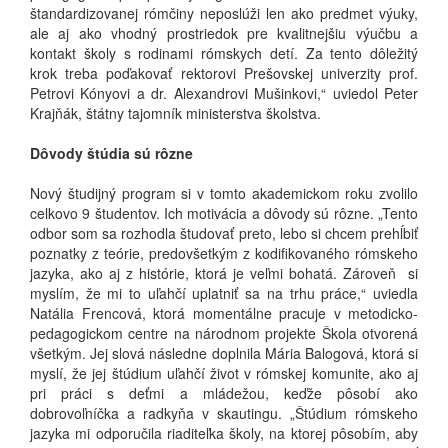
štandardizovanej rómčiny neposlúži len ako predmet výuky,
ale aj ako vhodný prostriedok pre kvalitnejšiu výučbu a
kontakt školy s rodinami rómskych detí. Za tento dôležitý
krok treba poďakovať rektorovi Prešovskej univerzity prof.
Petrovi Kónyovi a dr. Alexandrovi Mušinkovi,“ uviedol Peter
Krajňák, štátny tajomník ministerstva školstva.
Dôvody štúdia sú rôzne
Nový študijný program si v tomto akademickom roku zvolilo
celkovo 9 študentov. Ich motivácia a dôvody sú rôzne. „Tento
odbor som sa rozhodla študovať preto, lebo si chcem prehĺbiť
poznatky z teórie, predovšetkým z kodifikovaného rómskeho
jazyka, ako aj z histórie, ktorá je veľmi bohatá. Zároveň si
myslím, že mi to uľahčí uplatniť sa na trhu práce,“ uviedla
Natália Frencová, ktorá momentálne pracuje v metodicko-
pedagogickom centre na národnom projekte Škola otvorená
všetkým. Jej slová následne doplnila Mária Balogová, ktorá si
myslí, že jej štúdium uľahčí život v rómskej komunite, ako aj
pri práci s deťmi a mládežou, keďže pôsobí ako
dobrovoľníčka a radkyňa v skautingu. „Štúdium rómskeho
jazyka mi odporučila riaditeľka školy, na ktorej pôsobím, aby