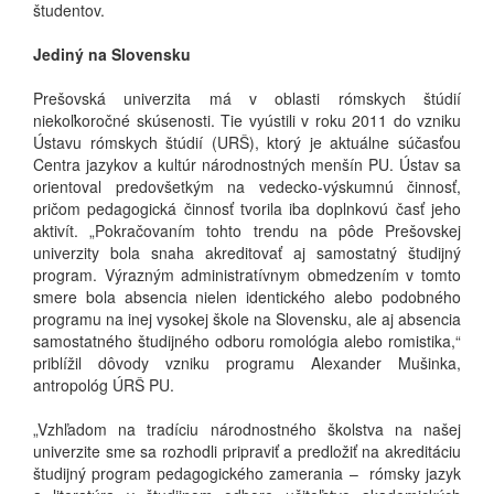
študentov.
Jediný na Slovensku
Prešovská univerzita má v oblasti rómskych štúdií
niekoľkoročné skúsenosti. Tie vyústili v roku 2011 do vzniku
Ústavu rómskych štúdií (URŠ), ktorý je aktuálne súčasťou
Centra jazykov a kultúr národnostných menšín PU. Ústav sa
orientoval predovšetkým na vedecko-výskumnú činnosť,
pričom pedagogická činnosť tvorila iba doplnkovú časť jeho
aktivít. „Pokračovaním tohto trendu na pôde Prešovskej
univerzity bola snaha akreditovať aj samostatný študijný
program. Výrazným administratívnym obmedzením v tomto
smere bola absencia nielen identického alebo podobného
programu na inej vysokej škole na Slovensku, ale aj absencia
samostatného študijného odboru romológia alebo romistika,“
priblížil dôvody vzniku programu Alexander Mušinka,
antropológ ÚRŠ PU.
„Vzhľadom na tradíciu národnostného školstva na našej
univerzite sme sa rozhodli pripraviť a predložiť na akreditáciu
študijný program pedagogického zamerania – rómsky jazyk