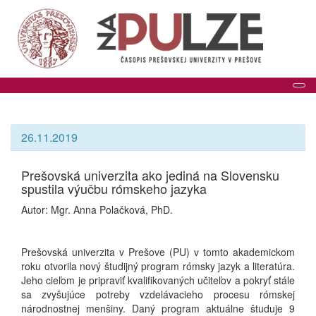
Tog
26.11.2019
Prešovská univerzita ako jediná na Slovensku
spustila výučbu rómskeho jazyka
Autor: Mgr. Anna Polačková, PhD.
Prešovská univerzita v Prešove (PU) v tomto akademickom
roku otvorila nový študijný program rómsky jazyk a literatúra.
Jeho cieľom je pripraviť kvalifikovaných učiteľov a pokryť stále
sa zvyšujúce potreby vzdelávacieho procesu rómskej
národnostnej menšiny. Daný program aktuálne študuje 9