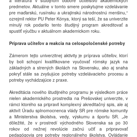
a literatúra v študijnom odbore učiteľstvo akademických
predmetov. Aktuálne v tomto smere poskytujme vzdelávanie
pre maďarskú, rusínsku a ukrajinskú národnostnú menšinu,“
ozrejmil rektor PU Peter Kónya, ktorý sa teší, že sa univerzite
minulý rok podarilo tento študijný program akreditovať a
spustiť výučbu v aktuálnom akademickom roku.
Príprava učiteľov a reakcia na celospoločenské potreby
Zámerom tejto univerzitnej aktivity je príprava učiteľov, ktorí
by boli schopní kvalifikovane vyučovať rómsky jazyk na
základných a strených školách na Slovensku, ako aj snaha
pokryť stále sa zvyšujúce potreby vzdelávacieho procesu a
potreby vychádzajúce z praxe.
Akreditácia nového študijného programu je výsledkom práce
nielen akademického prostredia na Prešovskej univerzite, v
rámci ktorého sa pripravil komplexný akreditačný spis, ale aj
aktivít Úradu splnomocnenca vlády SR pre rómske komunity
a Ministerstva školstva, vedy, výskumu a športu SR. „Je
dôležité, že v prostredí východného Slovenska sa po 30
rokov od nežnej revolúcie začnú učiť a pripravovať
pedagógovia pre potreby regionálneho školstva. Ovládanie