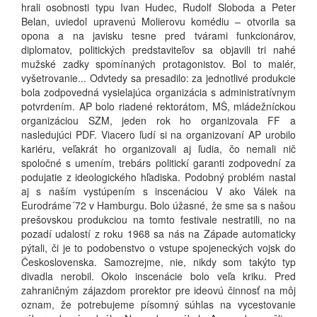
hrali osobnosti typu Ivan Hudec, Rudolf Sloboda a Peter
Belan, uviedol upravenú Molierovu komédiu – otvorila sa
opona a na javisku tesne pred tvárami funkcionárov,
diplomatov, politických predstaviteľov sa objavili tri nahé
mužské zadky spomínaných protagonistov. Bol to malér,
vyšetrovanie... Odvtedy sa presadilo: za jednotlivé produkcie
bola zodpovedná vysielajúca organizácia s administratívnym
potvrdením. AP bolo riadené rektorátom, MŠ, mládežníckou
organizáciou SZM, jeden rok ho organizovala FF a
nasledujúci PDF. Viacero ľudí si na organizovaní AP urobilo
kariéru, veľakrát ho organizovali aj ľudia, čo nemali nič
spoločné s umením, trebárs politickí garanti zodpovední za
podujatie z ideologického hľadiska. Podobný problém nastal
aj s naším vystúpením s inscenáciou V ako Válek na
Eurodráme´72 v Hamburgu. Bolo úžasné, že sme sa s našou
prešovskou produkciou na tomto festivale nestratili, no na
pozadí udalostí z roku 1968 sa nás na Západe automaticky
pýtali, či je to podobenstvo o vstupe spojeneckých vojsk do
Československa. Samozrejme, nie, nikdy som takýto typ
divadla nerobil. Okolo inscenácie bolo veľa kriku. Pred
zahraničným zájazdom prorektor pre ideovú činnosť na môj
oznam, že potrebujeme písomný súhlas na vycestovanie