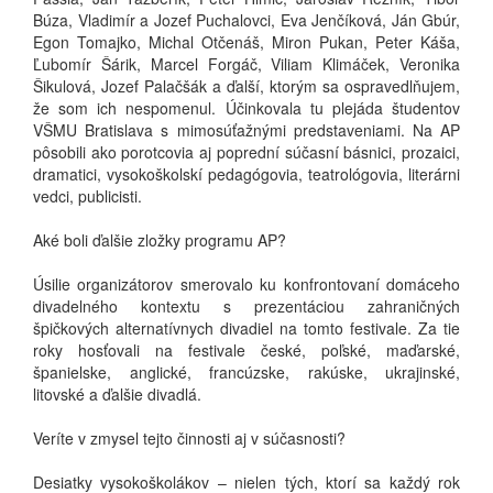
Búza, Vladimír a Jozef Puchalovci, Eva Jenčíková, Ján Gbúr,
Egon Tomajko, Michal Otčenáš, Miron Pukan, Peter Káša,
Ľubomír Šárik, Marcel Forgáč, Viliam Klimáček, Veronika
Šikulová, Jozef Palačšák a ďalší, ktorým sa ospravedlňujem,
že som ich nespomenul. Účinkovala tu plejáda študentov
VŠMU Bratislava s mimosúťažnými predstaveniami. Na AP
pôsobili ako porotcovia aj poprední súčasní básnici, prozaici,
dramatici, vysokoškolskí pedagógovia, teatrológovia, literárni
vedci, publicisti.
Aké boli ďalšie zložky programu AP?
Úsilie organizátorov smerovalo ku konfrontovaní domáceho
divadelného kontextu s prezentáciou zahraničných
špičkových alternatívnych divadiel na tomto festivale. Za tie
roky hosťovali na festivale české, poľské, maďarské,
španielske, anglické, francúzske, rakúske, ukrajinské,
litovské a ďalšie divadlá.
Veríte v zmysel tejto činnosti aj v súčasnosti?
Desiatky vysokoškolákov – nielen tých, ktorí sa každý rok