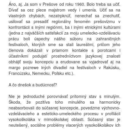
Áno, aj. Ja som v Prešove od roku 1960. Bolo treba sa učiť.
Dívať sa cez plece majstrom vedy i umenia. Učiť sa na
vlastných chybách, nezatrpknúť, nenechať sa znechutiť,
usilovať sa presadiť regionálny fenomén prešovizmu v
konfrontácii s inými regiónmi, ba i inými etnickými kultúrami
(jedna z najväčších satisfakcií za moju umelecko-vzdelávaciu
prácu boli úspechy nášho súboru na zahraničných
festivaloch, ktorých sme sa stali laureátmi, pričom jeho
členovia dokázali v priamom kontakte s porotcami i
účastníkmi podujatí prostredníctvom jazykovej znalosti
obhájiť svoju koncepciu a erudovane sa vyjadrovať aj na
margo pozrewe iných divadiel na festivaloch v Rakúsku,
Francúzsku, Nemecku, Poľsku etc.).
A čo dnešok a budúcnosť?
Nie je jednoduché porovnávať prítomný stav s minulým.
Škoda, že pozitíva toho minulého sa harmonicky
neabsorbovali do súčasnej koncepcie, povedzme výchovno-
vzdelávacieho a esteticko-umeleckého procesu v profilácii
vysokoškoláka v mimoškolskej oblasti. Súčasný stav je
neutešený, sociálne problémy viacerých vysokoškolákov ich