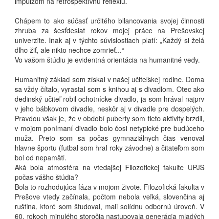
impulzom na retrospektívnu reflexiu.
Chápem to ako súčasť určitého bilancovania svojej činnosti
zhruba za šesťdesiat rokov mojej práce na Prešovskej
univerzite. Inak aj v týchto súvislostiach platí: „Každý si želá
dlho žiť, ale nikto nechce zomrieť...“
Vo vašom štúdiu je evidentná orientácia na humanitné vedy.
Humanitný základ som získal v našej učiteľskej rodine. Doma
sa vždy čítalo, vyrastal som s knihou aj s divadlom. Otec ako
dedinský učiteľ robil ochotnícke divadlo, ja som hrával najprv
v jeho bábkovom divadle, neskôr aj v divadle pre dospelých.
Pravdou však je, že v období puberty som tieto aktivity brzdil,
v mojom ponímaní divadlo bolo čosi netypické pre budúceho
muža. Preto som sa počas gymnaziálnych čias venoval
hlavne športu (futbal som hral roky závodne) a čitateľom som
bol od nepamäti.
Aká bola atmosféra na vtedajšej Filozofickej fakulte UPJŠ
počas vášho štúdia?
Bola to rozhodujúca fáza v mojom živote. Filozofická fakulta v
Prešove vtedy začínala, počtom nebola veľká, slovenčina aj
ruština, ktoré som študoval, mali solídnu odbornú úroveň. V
60. rokoch minulého storočia nastupovala generácia mladých