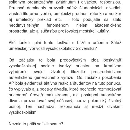
solídnym organizačným zvládnutím i diváckou responziou.
Druhové dominanty prevzali: súťaž študentských divadiel,
vlastná literárna tvorba, umelecký prednes, rétorika a neskôr
aj umelecký preklad etc. – toto podujatie sa stalo
neodmysliteľným fenoménom nielen akademického
prostredia, ale aj súčasťou prešovskej mestskej kultúry.
Akú funkciu plní tento festival s bližším určením Súťaž
umeleckej tvorivosti vysokoškolákov Slovenska?
Od začiatku to bola predovšetkým idea poskytnúť
vysokoškolskej societe tvorivý priestor na kreatívne
vyjadrenie svojej životnej filozofie prostredníctvom
autentického generačného výrazu. Od začiatku pôsobenia
AP bola evidentná aktívna reakcia študentov na túto ponuku,
čo vyplývalo aj z poetiky divadla, ktoré nechcelo rozmnožovať
priemernú úroveň mainstreamu, ale postupmi autorského
divadla prezentovať svoj súčasný, neraz polemický životný
postoj. Ten nachádzal rezonanciu aj medzi divákmi
vysokoškolákmi.
Neznie to príliš sofistikovane?