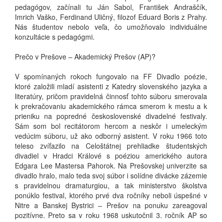
pedagógov, začínali tu Ján Sabol, František Andraščík,
Imrich Vaško, Ferdinand Uličný, filozof Eduard Boris z Prahy.
Nás študentov nebolo veľa, čo umožňovalo individuálne
konzultácie s pedagógmi.
Prečo v Prešove – Akademický Prešov (AP)?
V spomínaných rokoch fungovalo na FF Divadlo poézie,
ktoré založili mladí asistenti z Katedry slovenského jazyka a
literatúry, pričom pravidelná činnosť tohto súboru smerovala
k prekračovaniu akademického rámca smerom k mestu a k
prieniku na popredné československé divadelné festivaly.
Sám som bol recitátorom hercom a neskôr i umeleckým
vedúcim súboru, už ako odborný asistent. V roku 1966 toto
teleso zvíťazilo na Celoštátnej prehliadke študentských
divadiel v Hradci Králové s poéziou amerického autora
Edgara Lee Mastersa Pahorok. Na Prešovskej univerzite sa
divadlo hralo, malo teda svoj súbor i solídne divácke zázemie
s pravidelnou dramaturgiou, a tak ministerstvo školstva
ponúklo festival, ktorého prvé dva ročníky neboli úspešné v
Nitre a Banskej Bystrici – Prešov na ponuku zareagoval
pozitívne. Preto sa v roku 1968 uskutočnil 3. ročník AP so