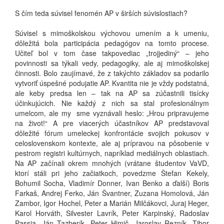
S čím teda súvisel fenomén AP v širších súvislostiach?
Súvisel s mimoškolskou výchovou umením a k umeniu,
dôležitá bola participácia pedagógov na tomto procese.
Učiteľ bol v tom čase takpovediac „trojjediný“ – jeho
povinnosti sa týkali vedy, pedagogiky, ale aj mimoškolskej
činnosti. Bolo zaujímavé, že z takýchto základov sa podarilo
vytvoriť úspešné podujatie AP. Kvantita nie je vždy podstatná,
ale keby predsa len – tak na AP sa zúčastnili tisícky
účinkujúcich. Nie každý z nich sa stal profesionálnym
umelcom, ale my sme vyznávali heslo: „Hrou pripravujeme
na život!“ A pre viacerých účastníkov AP predstavoval
dôležité fórum umeleckej konfrontácie svojich pokusov v
celoslovenskom kontexte, ale aj prípravou na pôsobenie v
pestrom registri kultúrnych, napríklad mediálnych oblastiach.
Na AP začínali okrem mnohých (vrátane študentov VaVD,
ktorí stáli pri jeho začiatkoch, povedzme Štefan Kekely,
Bohumil Socha, Vladimír Donner, Ivan Benko a ďalší) Boris
Farkaš, Andrej Ferko, Ján Švantner, Zuzana Homolová, Ján
Zambor, Igor Hochel, Peter a Marián Milčákovci, Juraj Heger,
Karol Horváth, Silvester Lavrík, Peter Karpinský, Radoslav
Passia, Ján Tazberík, Peter Himič, Jaroslav Rezník, Tibor