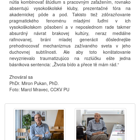
nútia kombinovať štúdium s pracovným zaťažením, rovnako
absentujú vysokoškolské kluby, prezentačné fóra na
akademickej pôde a pod. Takisto tiež zdôrazňovanie
pragmatického fenoménu mladými ľuďmi v ich
vysokoškolskom pôsobení a v neposlednom rade takmer
absurdný návrat brakovej kultúry, neraz mediálne
rafinovanej, bráni mladej generácii dôslednejšie
prehodnocovať mechanizmus zažívaného sveta v jeho
duchovnej subtílnosti. Ale aby toto konštatovanie
nevyznievalo traumatizujúco na rozlúčku ešte jedna
básnikova sentencia: „Života bído a přece tě mám rád.“
Zhováral sa
PhDr. Miron Pukan, PhD.
Foto: Marcl Mravec, CCKV PU