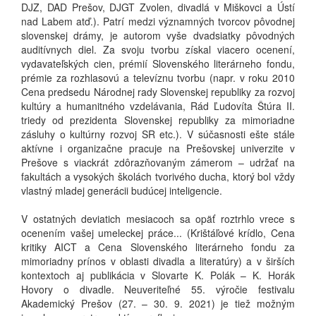
DJZ, DAD Prešov, DJGT Zvolen, divadlá v Miškovci a Ústí
nad Labem atď.). Patrí medzi významných tvorcov pôvodnej
slovenskej drámy, je autorom vyše dvadsiatky pôvodných
auditívnych diel. Za svoju tvorbu získal viacero ocenení,
vydavateľských cien, prémií Slovenského literárneho fondu,
prémie za rozhlasovú a televíznu tvorbu (napr. v roku 2010
Cena predsedu Národnej rady Slovenskej republiky za rozvoj
kultúry a humanitného vzdelávania, Rád Ľudovíta Štúra II.
triedy od prezidenta Slovenskej republiky za mimoriadne
zásluhy o kultúrny rozvoj SR etc.). V súčasnosti ešte stále
aktívne i organizačne pracuje na Prešovskej univerzite v
Prešove s viackrát zdôrazňovaným zámerom – udržať na
fakultách a vysokých školách tvorivého ducha, ktorý bol vždy
vlastný mladej generácii budúcej inteligencie.
V ostatných deviatich mesiacoch sa opäť roztrhlo vrece s
ocenením vašej umeleckej práce... (Krištáľové krídlo, Cena
kritiky AICT a Cena Slovenského literárneho fondu za
mimoriadny prínos v oblasti divadla a literatúry) a v širších
kontextoch aj publikácia v Slovarte K. Polák – K. Horák
Hovory o divadle. Neuveriteľné 55. výročie festivalu
Akademický Prešov (27. – 30. 9. 2021) je tiež možným