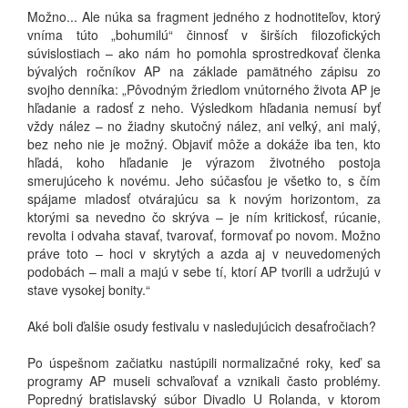
Možno... Ale núka sa fragment jedného z hodnotiteľov, ktorý
vníma túto „bohumilú“ činnosť v širších filozofických
súvislostiach – ako nám ho pomohla sprostredkovať členka
bývalých ročníkov AP na základe pamätného zápisu zo
svojho denníka: „Pôvodným žriedlom vnútorného života AP je
hľadanie a radosť z neho. Výsledkom hľadania nemusí byť
vždy nález – no žiadny skutočný nález, ani veľký, ani malý,
bez neho nie je možný. Objaviť môže a dokáže iba ten, kto
hľadá, koho hľadanie je výrazom životného postoja
smerujúceho k novému. Jeho súčasťou je všetko to, s čím
spájame mladosť otvárajúcu sa k novým horizontom, za
ktorými sa nevedno čo skrýva – je ním kritickosť, rúcanie,
revolta i odvaha stavať, tvarovať, formovať po novom. Možno
práve toto – hoci v skrytých a azda aj v neuvedomených
podobách – mali a majú v sebe tí, ktorí AP tvorili a udržujú v
stave vysokej bonity.“
Aké boli ďalšie osudy festivalu v nasledujúcich desaťročiach?
Po úspešnom začiatku nastúpili normalizačné roky, keď sa
programy AP museli schvaľovať a vznikali často problémy.
Popredný bratislavský súbor Divadlo U Rolanda, v ktorom