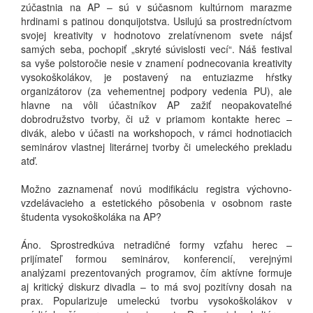
zúčastnia na AP – sú v súčasnom kultúrnom marazme
hrdinami s patinou donquijotstva. Usilujú sa prostredníctvom
svojej kreativity v hodnotovo zrelatívnenom svete nájsť
samých seba, pochopiť „skryté súvislosti vecí“. Náš festival
sa vyše polstoročie nesie v znamení podnecovania kreativity
vysokoškolákov, je postavený na entuziazme hŕstky
organizátorov (za vehementnej podpory vedenia PU), ale
hlavne na vôli účastníkov AP zažiť neopakovateľné
dobrodružstvo tvorby, či už v priamom kontakte herec –
divák, alebo v účasti na workshopoch, v rámci hodnotiacich
seminárov vlastnej literárnej tvorby či umeleckého prekladu
atď.
Možno zaznamenať novú modifikáciu registra výchovno-
vzdelávacieho a estetického pôsobenia v osobnom raste
študenta vysokoškoláka na AP?
Áno. Sprostredkúva netradičné formy vzťahu herec –
prijímateľ formou seminárov, konferencií, verejnými
analýzami prezentovaných programov, čím aktívne formuje
aj kritický diskurz divadla – to má svoj pozitívny dosah na
prax. Popularizuje umeleckú tvorbu vysokoškolákov v