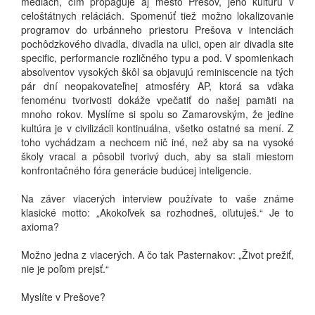
médiách, čím propaguje aj mesto Prešov, jeho kultúru v
celoštátnych reláciách. Spomenúť tiež možno lokalizovanie
programov do urbánneho priestoru Prešova v intenciách
pochôdzkového divadla, divadla na ulici, open air divadla site
specific, performancie rozličného typu a pod. V spomienkach
absolventov vysokých škôl sa objavujú reminiscencie na tých
pár dní neopakovateľnej atmosféry AP, ktorá sa vďaka
fenoménu tvorivosti dokáže vpečatiť do našej pamäti na
mnoho rokov. Myslíme si spolu so Zamarovským, že jedine
kultúra je v civilizácii kontinuálna, všetko ostatné sa mení. Z
toho vychádzam a nechcem nič iné, než aby sa na vysoké
školy vracal a pôsobil tvorivý duch, aby sa stali miestom
konfrontačného fóra generácie budúcej inteligencie.
Na záver viacerých interview používate to vaše známe
klasické motto: „Akokoľvek sa rozhodneš, oľutuješ.“ Je to
axioma?
Možno jedna z viacerých. A čo tak Pasternakov: „Život prežiť,
nie je poľom prejsť.“
Myslíte v Prešove?