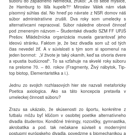
súboru do západného Nemecka, zrúkol: „A co sebe myšlice,
že Hamburg to Išľa kupeľe?!“ Miroslav Válek nám však
písomný súhlas dal. No hneď po návrate z NSR domov náš
súbor administratívne zrušili. Dva roky som umelecky s
alternatívcami nepracoval. Súbor následne obnovil činnosť
pod zmeneným názvom – Študentské divadlo SZM FF UPJŠ
Prešov. Mládežnícka organizácia musela garantovať jeho
ideovú stránku. Faktom je, že bez divadla som už od tých
čias nevedel žiť. A v súvislosti s tým som si spomenul na
jeden bonmot: „V živote je taký okamih, keď sa otvoria dvere
a vpustia budúcnosť“. To sa vzťahuje na skvelé roky súboru
na prelome 70. – 80. rokov (Fragmenty, Živý nábytok, Tip-
top biotop, Elementaristika a i.).
Jednu zo svojich rozhlasových hier ste nazvali metaforicky
Poetica axiologica. Ako sa táto koncepcia pretavila v
umeleckej činnosti súboru?
Zrazu sa ukázalo, že skúsenosti zo športu, konkrétne z
futbalu môžu byť kľúčom v osobitej poetike alternatívneho
divadla študentov. Kondičné tréningy, rozcvičky, gymnastika,
akrobatika a pod. tak nečakane súviseli s modernými
postupmi európskeho divadla, povedzme s biomechanikou a