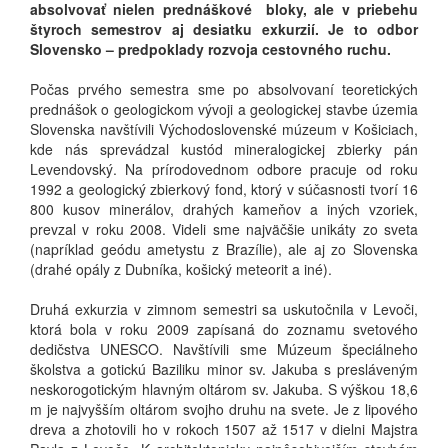
absolvovať nielen prednáškové bloky, ale v priebehu
štyroch semestrov aj desiatku exkurzií. Je to odbor
Slovensko – predpoklady rozvoja cestovného ruchu.
Počas prvého semestra sme po absolvovaní teoretických
prednášok o geologickom vývoji a geologickej stavbe územia
Slovenska navštívili Východoslovenské múzeum v Košiciach,
kde nás sprevádzal kustód mineralogickej zbierky pán
Levendovský. Na prírodovednom odbore pracuje od roku
1992 a geologický zbierkový fond, ktorý v súčasnosti tvorí 16
800 kusov minerálov, drahých kameňov a iných vzoriek,
prevzal v roku 2008. Videli sme najväčšie unikáty zo sveta
(napríklad geódu ametystu z Brazílie), ale aj zo Slovenska
(drahé opály z Dubníka, košický meteorit a iné).
Druhá exkurzia v zimnom semestri sa uskutočnila v Levoči,
ktorá bola v roku 2009 zapísaná do zoznamu svetového
dedičstva UNESCO. Navštívili sme Múzeum špeciálneho
školstva a gotickú Baziliku minor sv. Jakuba s presláveným
neskorogotickým hlavným oltárom sv. Jakuba. S výškou 18,6
m je najvyšším oltárom svojho druhu na svete. Je z lipového
dreva a zhotovili ho v rokoch 1507 až 1517 v dielni Majstra