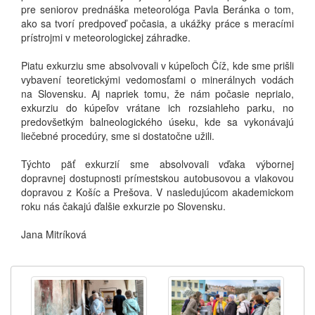
pre seniorov prednáška meteorológa Pavla Beránka o tom,
ako sa tvorí predpoveď počasia, a ukážky práce s meracími
prístrojmi v meteorologickej záhradke.
Piatu exkurziu sme absolvovali v kúpeľoch Číž, kde sme prišli
vybavení teoretickými vedomosťami o minerálnych vodách
na Slovensku. Aj napriek tomu, že nám počasie neprialo,
exkurziu do kúpeľov vrátane ich rozsiahleho parku, no
predovšetkým balneologického úseku, kde sa vykonávajú
liečebné procedúry, sme si dostatočne užili.
Týchto päť exkurzií sme absolvovali vďaka výbornej
dopravnej dostupnosti prímestskou autobusovou a vlakovou
dopravou z Košíc a Prešova. V nasledujúcom akademickom
roku nás čakajú ďalšie exkurzie po Slovensku.
Jana Mitríková