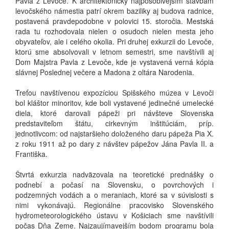
Pavla z Levoče. K architektonicky najpôsobivejším stavbám
levočského námestia patrí okrem baziliky aj budova radnice,
postavená pravdepodobne v polovici 15. storočia. Mestská
rada tu rozhodovala nielen o osudoch nielen mesta jeho
obyvateľov, ale i celého okolia. Pri druhej exkurzii do Levoče,
ktorú sme absolvovali v letnom semestri, sme navštívili aj
Dom Majstra Pavla z Levoče, kde je vystavená verná kópia
slávnej Poslednej večere a Madona z oltára Narodenia.
Treťou navštívenou expozíciou Spišského múzea v Levoči
bol kláštor minoritov, kde boli vystavené jedinečné umelecké
diela, ktoré darovali pápeži pri návšteve Slovenska
predstaviteľom štátu, cirkevným inštitúciám, príp.
jednotlivcom: od najstaršieho doloženého daru pápeža Pia X.
z roku 1911 až po dary z návštev pápežov Jána Pavla II. a
Františka.
Štvrtá exkurzia nadväzovala na teoretické prednášky o
podnebí a počasí na Slovensku, o povrchových i
podzemných vodách a o meraniach, ktoré sa v súvislosti s
nimi vykonávajú. Regionálne pracovisko Slovenského
hydrometeorologického ústavu v Košiciach sme navštívili
počas Dňa Zeme. Najzaujímavejším bodom programu bola