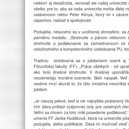
niektorí aj desaťročia, venovali ste našej univerzi
všetko pre to, aby sa naša univerzita mohla ďalej r
oslávencom rektor Peter Kónya, ktorý im v závere 
úspechov, radosti a spokojnosti.
Podujatia, nesúceho sa v uvoľnenej atmosfére, sa zúč
pamätnú medailu. „Stretnutie s pánom rektorom 
stretnutie a poďakovanie sa zamestnancom za i
celoživotného a kompetenčného vzdelávania PU, ktor
Tradíciu stretávania sa s jubilantami ocenil aj 
Filozofickej fakulty (FF). „Práca všetkých - od upr
ako bolo dnešné stretnutie. V dnešnej uponáhľ
neodmietajú morálne ocenenie. Skôr naopak. Veď p
osobne mrzí akurát to, že táto iniciatíva nevznikla
jubilant.
„Je naozaj pekné, keď si vie najvyššie postavený čl
čím dáva príklad vzájomnej úcty pre ostatných členo
Veľmi sa chcem za toto milé posedenie poďakovať,“ 
umenia FF Janka Hudáková, ktorá na univerzite pôso
podujatia, alebo publikácie. Dáva mi možnosť viesť a