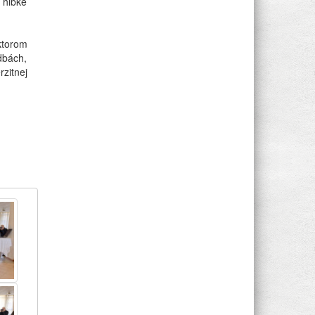
 hĺbke
ktorom
dbách,
zitnej