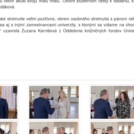
tu vidím akúsi svoju malú misiu. Otvoriť študentom cesty k bádaniu, k
Hudáková.
ské stretnutie veľmi pozitívne, okrem osobného stretnutia s pánom re
ia sa aj s inými zamestnancami univerzity, s ktorými sa vídame na cho
r,“ uzavrela Zuzana Karnišová z Oddelenia knižničných fondov Univer