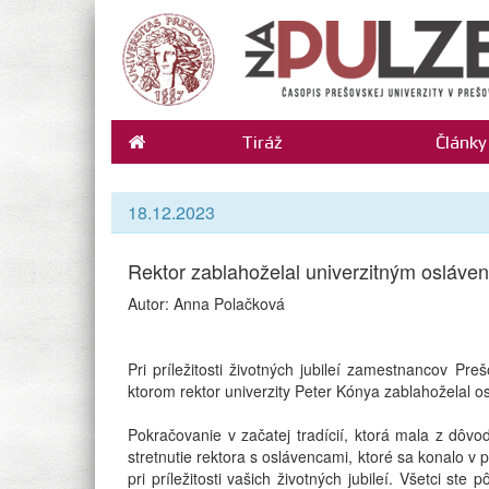
Tiráž
Články
18.12.2023
Rektor zablahoželal univerzitným osláv
Autor: Anna Polačková
Pri príležitosti životných jubileí zamestnancov Pr
ktorom rektor univerzity Peter Kónya zablahoželal o
Pokračovanie v začatej tradícií, ktorá mala z dôv
stretnutie rektora s oslávencami, ktoré sa konalo v
pri príležitosti vašich životných jubileí. Všetci ste 