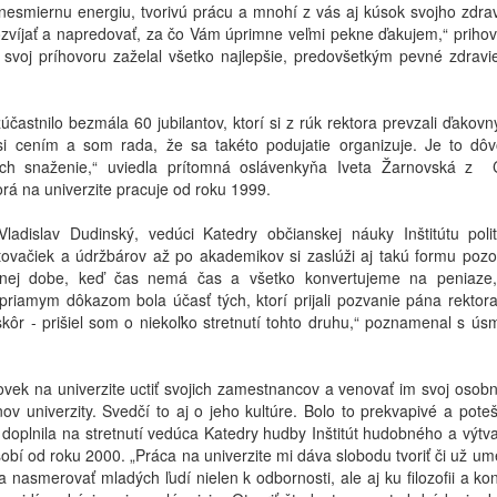
te nesmiernu energiu, tvorivú prácu a mnohí z vás aj kúsok svojho zdra
ozvíjať a napredovať, za čo Vám úprimne veľmi pekne ďakujem,“ prihovo
svoj príhovoru zaželal všetko najlepšie, predovšetkým pevné zdravie
astnilo bezmála 60 jubilantov, ktorí si z rúk rektora prevzali ďakovný
si cením a som rada, že sa takéto podujatie organizuje. Je to dô
ch snaženie,“ uviedla prítomná oslávenkyňa Iveta Žarnovská z 
á na univerzite pracuje od roku 1999.
Vladislav Dudinský, vedúci Katedry občianskej náuky Inštitútu polit
atovačiek a údržbárov až po akademikov si zaslúži aj takú formu pozor
anej dobe, keď čas nemá čas a všetko konvertujeme na peniaze,
riamym dôkazom bola účasť tých, ktorí prijali pozvanie pána rektor
 skôr - prišiel som o niekoľko stretnutí tohto druhu,“ poznamenal s ú
ovek na univerzite uctiť svojich zamestnancov a venovať im svoj osobn
v univerzity. Svedčí to aj o jeho kultúre. Bolo to prekvapivé a poteš
doplnila na stretnutí vedúca Katedry hudby Inštitút hudobného a výtv
bí od roku 2000. „Práca na univerzite mi dáva slobodu tvoriť či už um
 nasmerovať mladých ľudí nielen k odbornosti, ale aj ku filozofii a ko