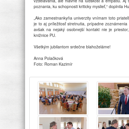
vzdelávania, ale hlavne na ľudskosť a empatiu. Aj 
poznania, ku schopnosti kriticky myslieť,“ doplnila 
„Ako zamestnankyňa univerzity vnímam toto priateľ
je to aj príležitosť stretnutia, prípadne zoznámen
avšak na nejaký osobnejší kontakt nie je priesto
knižnice PU.
Všetkým jubilantom srdečne blahoželáme!
Anna Polačková
Foto: Roman Kazimír