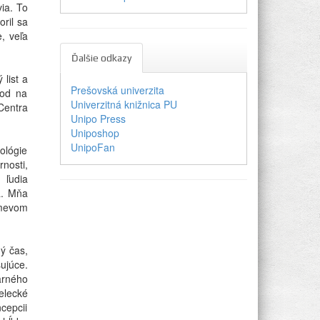
via. To
ril sa
, veľa
Ďalšie odkazy
 list a
Prešovská univerzita
vod na
Univerzitná knižnica PU
Centra
Unipo Press
Uniposhop
UnipoFan
ológie
nosti,
 ľudia
a. Mňa
smevom
ý čas,
ujúce.
arného
elecké
ncepcii