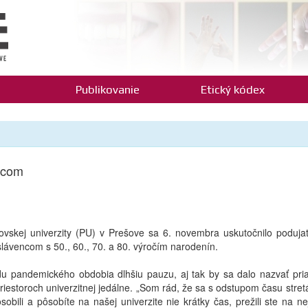
Publikovanie
Etický kódex
encom
ešovskej univerzity (PU) v Prešove sa 6. novembra uskutočnilo podujat
slávencom s 50., 60., 70. a 80. výročím narodenín.
odu pandemického obdobia dlhšiu pauzu, aj tak by sa dalo nazvať pria
 priestoroch univerzitnej jedálne. „Som rád, že sa s odstupom času str
pôsobili a pôsobíte na našej univerzite nie krátky čas, prežili ste na ne