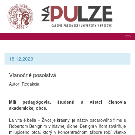
Tog
18.12.2023
Vianočné posolstvá
Autor: Redakcia
Milí pedagógovia, študenti a všetci členovia
akademickej obce,
La vita è bella – Život je krásny, je názov oscarového filmu s
Robertom Benignim v hlavnej úlohe. Benigni v ňom stvárňuje
milujúceho otca, ktorý v koncentračnom tábore robí všetko