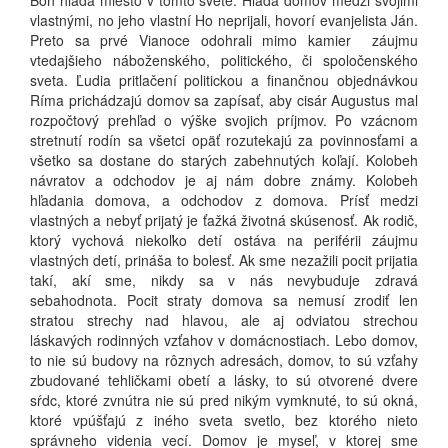
Boh hľadá miesto v tomto svete. Hľadá domov medzi svojimi
vlastnými, no jeho vlastní Ho neprijali, hovorí evanjelista Ján.
Preto sa prvé Vianoce odohrali mimo kamier záujmu
vtedajšieho náboženského, politického, či spoločenského
sveta. Ľudia pritlačení politickou a finančnou objednávkou
Ríma prichádzajú domov sa zapísať, aby cisár Augustus mal
rozpočtový prehľad o výške svojich príjmov. Po vzácnom
stretnutí rodín sa všetci opäť rozutekajú za povinnosťami a
všetko sa dostane do starých zabehnutých koľají. Kolobeh
návratov a odchodov je aj nám dobre známy. Kolobeh
hľadania domova, a odchodov z domova. Prísť medzi
vlastných a nebyť prijatý je ťažká životná skúsenosť. Ak rodič,
ktorý vychová niekoľko detí ostáva na periférii záujmu
vlastných detí, prináša to bolesť. Ak sme nezažili pocit prijatia
takí, akí sme, nikdy sa v nás nevybuduje zdravá
sebahodnota. Pocit straty domova sa nemusí zrodiť len
stratou strechy nad hlavou, ale aj odviatou strechou
láskavých rodinných vzťahov v domácnostiach. Lebo domov,
to nie sú budovy na rôznych adresách, domov, to sú vzťahy
zbudované tehličkami obetí a lásky, to sú otvorené dvere
sŕdc, ktoré zvnútra nie sú pred nikým vymknuté, to sú okná,
ktoré vpúšťajú z iného sveta svetlo, bez ktorého nieto
správneho videnia vecí. Domov je myseľ, v ktorej sme