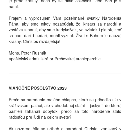
je preto krásny, nech by sa dialo čokoľvek, lebo Boh je s
nami.
Prajem a vyprosujem Vám požehnané sviatky Narodenia
Pána, aby sme nikdy nezabúdali, že Kristus sa narodil a
zostáva s nami, aby sme kedykoľvek, vo sviatok i piatok, keď
sa nám darí i nedarí, mohli vyznať: Život s Bohom je naozaj
krásny. Christos raždajetsja!
Mons. Peter Rusnák
apoštolský administrátor Prešovskej archieparchie
VIANOČNÉ POSOLSTVO 2023
Prečo sa narodenie malého chlapca, ktoré sa prihodilo nie v
kráľovskom paláci, ale v chudobnej stajni – jaskyni, do ktorej
pastieri zaháňali dobytok, prečo sa toto narodenie stalo
radosťou pre ľudí na celom svete?
Ak pozorne čítame príbeh o narodení Christa, zapísaný v