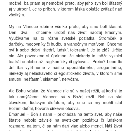
možné, ba priam aj nemožné preto, aby jeho syn bol šťastný
aj v utrpení. Je to príbeh, v ktorom láska dokáže zvíťaziť nad
všetkým.
My na Vianoce robíme všetko preto, aby sme boli šťastní.
Deň, dva – chceme urobiť náš život naozaj krásnym.
Využívame na to rôzne svetské pozlátka. Stromček a
darčeky, medovníky či hudbu s vianočným motívom. Chceme
byť k sebe dobrí, štedrí, ľudskí, tolerantní. Je to zlé? Určite
nie. Ale povedzme si úprimne, že niekedy to môže vyznieť
teatrálne alebo až tragikomicky či gýčovo… Prečo? Lebo tie
dni iba vytrhneme z nášho uponáhľaného, arogantného,
niekedy aj neláskavého či egoistického života, v ktorom sme
smutní, nešťastní, sklamaní, nervózni.
Ale Bohu vďaka, že Vianoce nie sú v našej réžii, aj keď si to
tak namýšľame. Vianoce sú v Božej réžii. Boh sa stal
človekom, ľudským dieťaťom, aby sme sa my mohli stať
Božími deťmi, hovoria cirkevní otcovia.
Emanuel – Boh s nami – prichádza na tento svet, aby naše
šťastie nebolo závislé na svetskom pozlátku či ľudskom
rozmare, na tom, či sa nám darí viac alebo menej. Náš život