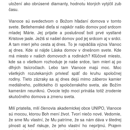
uložení ako obrúsené diamanty, hodnotu ktorých vytýčil zub
času.
Vianoce sú svedectvom o Božom hľadaní domova v tomto
svete. Betlehemské dieťa si najskôr našlo domov pod srdcom
mladej Márie. Jej prijatie a poslušnosť boli prvé vystlané
Kristove jasle. Ježiš si našiel domov pod jej srdcom aj v srdci.
A tam mieri jeho cesta aj dnes. To je najväčšia výzva Vianoc
aj dnes. Kde si nájde Láska domov v dnešnom svete. Kde
má miesto v našich domovoch a rodinách? Kľúčové miesto,
kde sa o všetkom rozhoduje je naše srdce, tam mieri aj po
dlhých tisícročiach. Lebo tam Vianoce majú moc. Moc
všetkých rozutekaných priviesť späť do kruhu spoločnej
rodiny. Tieto zázraky sa aj dnes dejú mimo záberov kamier
mediálneho, politického či spoločenského sveta, ale Božím
kamerám neuniknú. Ovocie tejto moci prináša totiž zrodenie
skutočného domova a zmenu sveta.
Milí priatelia, milí členovia akademickej obce UNIPO, Vianoce
sú mocou, ktorou Boh mení život. Tvorí niečo nové. Vedomie,
že sme Mu vlastní, že Mu patríme, že sa nám dáva v štedrej
plnosti aj keď riskuje, že jeho vlastní ho neprijmú. Prajem