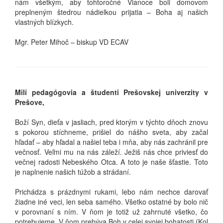
nám všetkým, aby tohtoročné Vianoce boli domovom
preplneným štedrou nádielkou prijatia – Boha aj našich
vlastných blízkych.
Mgr. Peter Mihoč – biskup VD ECAV
Milí pedagógovia a študenti Prešovskej univerzity v
Prešove,
Boží Syn, dieťa v jasliach, pred ktorým v týchto dňoch znovu
s pokorou stíchneme, prišiel do nášho sveta, aby začal
hľadať – aby hľadal a našiel teba i mňa, aby nás zachránil pre
večnosť. Veľmi mu na nás záleží. Ježiš nás chce priviesť do
večnej radosti Nebeského Otca. A toto je naše šťastie. Toto
je naplnenie našich túžob a strádaní.
Prichádza s prázdnymi rukami, lebo nám nechce darovať
žiadne iné veci, len seba samého. Všetko ostatné by bolo nič
v porovnaní s ním. V ňom je totiž už zahrnuté všetko, čo
potrebujeme. V ňom prebýva Boh v celej svojej bohatosti (Kol