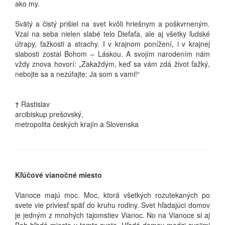
ako my.
Svätý a čistý prišiel na svet kvôli hriešnym a poškvrneným.
Vzal na seba nielen slabé telo Dieťaťa, ale aj všetky ľudské
útrapy, ťažkosti a strachy. I v krajnom ponížení, i v krajnej
slabosti zostal Bohom – Láskou. A svojím narodením nám
vždy znova hovorí: „Zakaždým, keď sa vám zdá život ťažký,
nebojte sa a nezúfajte: Ja som s vami!“
† Rastislav
arcibiskup prešovský,
metropolita českých krajín a Slovenska
Kľúčové vianočné miesto
Vianoce majú moc. Moc, ktorá všetkých rozutekaných po
svete vie priviesť späť do kruhu rodiny. Svet hľadajúci domov
je jedným z mnohých tajomstiev Vianoc. No na Vianoce si aj