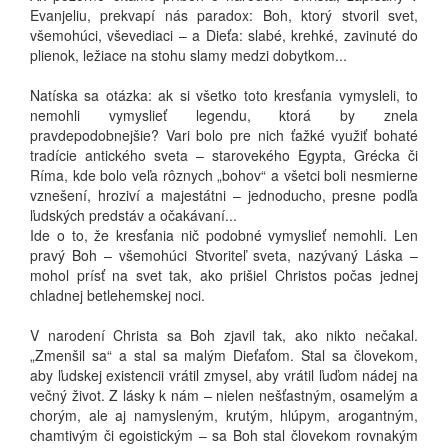
Evanjeliu, prekvapí nás paradox: Boh, ktorý stvoril svet,
všemohúci, vševediaci – a Dieťa: slabé, krehké, zavinuté do
plienok, ležiace na stohu slamy medzi dobytkom...
Natíska sa otázka: ak si všetko toto kresťania vymysleli, to
nemohli vymyslieť legendu, ktorá by znela
pravdepodobnejšie? Vari bolo pre nich ťažké využiť bohaté
tradície antického sveta – starovekého Egypta, Grécka či
Ríma, kde bolo veľa rôznych „bohov“ a všetci boli nesmierne
vznešení, hroziví a majestátni – jednoducho, presne podľa
ľudských predstáv a očakávaní...
Ide o to, že kresťania nič podobné vymyslieť nemohli. Len
pravý Boh – všemohúci Stvoriteľ sveta, nazývaný Láska –
mohol prísť na svet tak, ako prišiel Christos počas jednej
chladnej betlehemskej noci.
V narodení Christa sa Boh zjavil tak, ako nikto nečakal.
„Zmenšil sa“ a stal sa malým Dieťaťom. Stal sa človekom,
aby ľudskej existencii vrátil zmysel, aby vrátil ľuďom nádej na
večný život. Z lásky k nám – nielen nešťastným, osamelým a
chorým, ale aj namysleným, krutým, hlúpym, arogantným,
chamtivým či egoistickým – sa Boh stal človekom rovnakým