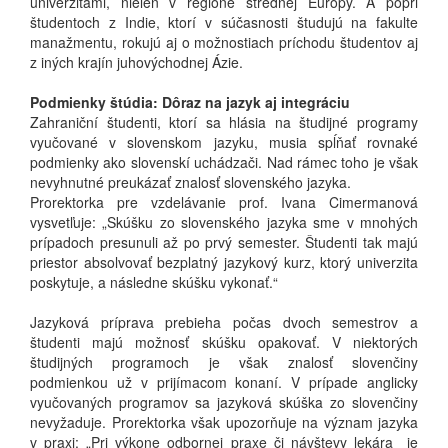
univerzitami, nielen v regióne strednej Európy. A popri
študentoch z Indie, ktorí v súčasnosti študujú na fakulte
manažmentu, rokujú aj o možnostiach príchodu študentov aj
z iných krajín juhovýchodnej Ázie.
Podmienky štúdia: Dôraz na jazyk aj integráciu
Zahraniční študenti, ktorí sa hlásia na študijné programy
vyučované v slovenskom jazyku, musia spĺňať rovnaké
podmienky ako slovenskí uchádzači. Nad rámec toho je však
nevyhnutné preukázať znalosť slovenského jazyka.
Prorektorka pre vzdelávanie prof. Ivana Cimermanová
vysvetľuje: „Skúšku zo slovenského jazyka sme v mnohých
prípadoch presunuli až po prvý semester. Študenti tak majú
priestor absolvovať bezplatný jazykový kurz, ktorý univerzita
poskytuje, a následne skúšku vykonať.“
Jazyková príprava prebieha počas dvoch semestrov a
študenti majú možnosť skúšku opakovať. V niektorých
študijných programoch je však znalosť slovenčiny
podmienkou už v prijímacom konaní. V prípade anglicky
vyučovaných programov sa jazyková skúška zo slovenčiny
nevyžaduje. Prorektorka však upozorňuje na význam jazyka
v praxi: „Pri výkone odbornej praxe či návštevy lekára je