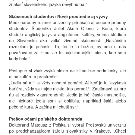
znalosť slovenského jazyka nevyhnutná.“
Skúsenosti študentov: Nové prostredie aj výzvy
Medzinárodný rozmer univerzity prinášajú aj osobné príbehy
študentov. Študentka Juliet Akoth Otieno z Kene, ktorá
študuje anglický jazyk a anglofónne kultúry, vníma štúdium
na Slovensku ako veľkú životnú skúsenosť: „Najväčším
rozdielom je počasie. To, čo je tu bežné, by bolo u nás
považované za zimu. Je to najchladnejšie miesto, kde som
kedy bola.“
Postupne si však zvyká nielen na klimatické podmienky, ale
aj na kultúru a prostredie:
„Ľudia sú milí a vždy ochotní pomôcť. Aj keď je tu jazyková
bariéra, vždy sa nájde niekto, kto poradí.“ Zaujímavé sú pre
ňu aj rozdiely v gastronómii: „Jedlo je iné, často mastnejšie,
ale niektoré jedlá som si obľúbila, napríklad šalát alebo
pečené kura. A začína mi chutiť syr.“
Prešov očami poľského doktoranda
Doktorand Mateusz z Poľska si vybral Prešovskú univerzitu
po predchádzajúcom štúdiu slovakistiky v Krakove. „Chcel