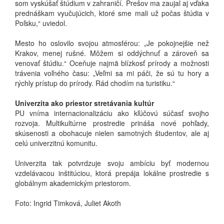
som vyskúšať štúdium v zahraničí. Prešov ma zaujal aj vďaka
prednáškam vyučujúcich, ktoré sme mali už počas štúdia v
Poľsku,“ uviedol.
Mesto ho oslovilo svojou atmosférou: „Je pokojnejšie než
Krakov, menej rušné. Môžem si oddýchnuť a zároveň sa
venovať štúdiu.“ Oceňuje najmä blízkosť prírody a možnosti
trávenia voľného času: „Veľmi sa mi páči, že sú tu hory a
rýchly prístup do prírody. Rád chodím na turistiku.“
Univerzita ako priestor stretávania kultúr
PU vníma internacionalizáciu ako kľúčovú súčasť svojho
rozvoja. Multikultúrne prostredie prináša nové pohľady,
skúsenosti a obohacuje nielen samotných študentov, ale aj
celú univerzitnú komunitu.
Univerzita tak potvrdzuje svoju ambíciu byť modernou
vzdelávacou inštitúciou, ktorá prepája lokálne prostredie s
globálnym akademickým priestorom.
Foto: Ingrid Timková, Juliet Akoth