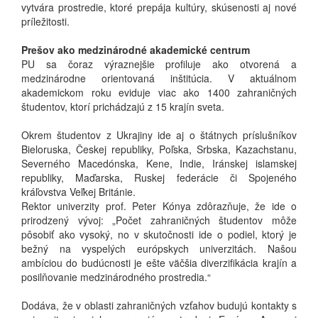
vytvára prostredie, ktoré prepája kultúry, skúsenosti aj nové
príležitosti.
Prešov ako medzinárodné akademické centrum
PU sa čoraz výraznejšie profiluje ako otvorená a
medzinárodne orientovaná inštitúcia. V aktuálnom
akademickom roku eviduje viac ako 1400 zahraničných
študentov, ktorí prichádzajú z 15 krajín sveta.
Okrem študentov z Ukrajiny ide aj o štátnych príslušníkov
Bieloruska, Českej republiky, Poľska, Srbska, Kazachstanu,
Severného Macedónska, Kene, Indie, Iránskej islamskej
republiky, Maďarska, Ruskej federácie či Spojeného
kráľovstva Veľkej Británie.
Rektor univerzity prof. Peter Kónya zdôrazňuje, že ide o
prirodzený vývoj: „Počet zahraničných študentov môže
pôsobiť ako vysoký, no v skutočnosti ide o podiel, ktorý je
bežný na vyspelých európskych univerzitách. Našou
ambíciou do budúcnosti je ešte väčšia diverzifikácia krajín a
posilňovanie medzinárodného prostredia.“
Dodáva, že v oblasti zahraničných vzťahov budujú kontakty s