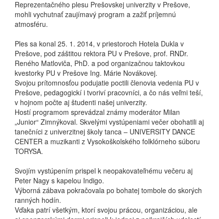
Reprezentačného plesu Prešovskej univerzity v Prešove,
mohli vychutnať zaujímavý program a zažiť príjemnú
atmosféru.
Ples sa konal 25. 1. 2014, v priestoroch Hotela Dukla v
Prešove, pod záštitou rektora PU v Prešove, prof. RNDr.
Reného Matloviča, PhD. a pod organizačnou taktovkou
kvestorky PU v Prešove Ing. Márie Novákovej.
Svojou prítomnosťou podujatie poctili členovia vedenia PU v
Prešove, pedagogickí i tvoriví pracovníci, a čo nás veľmi teší,
v hojnom počte aj študenti našej univerzity.
Hostí programom sprevádzal známy moderátor Milan
„Junior“ Zimnýkoval. Skvelými vystúpeniami večer obohatili aj
tanečníci z univerzitnej školy tanca – UNIVERSITY DANCE
CENTER a muzikanti z Vysokoškolského folklórneho súboru
TORYSA.
Svojím vystúpením prispel k neopakovateľnému večeru aj
Peter Nagy s kapelou Indigo.
Výborná zábava pokračovala po bohatej tombole do skorých
ranných hodín.
Vďaka patrí všetkým, ktorí svojou prácou, organizáciou, ale