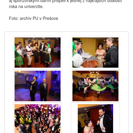
aj sponzorskými darmi prispeli k jednej z najkrajších udalostí
roka na univerzite.
Foto: archív PU v Prešove