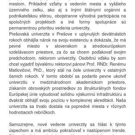
mestom. Príkladné vzťahy s vedením mesta a vyššieho
územného celku, ako aj s inými štátnymi orgánmi a
podnikateľskou sférou, obojstranne výhodná participácia na
spoločných projektoch a iné formy spolupráce sú
permanentnou prioritou vedenia univerzity.
Prešovská univerzita v Prešove v uplynulých devätnástich
rokoch obhájila nárok na svoju existenciu a dokázala, že má
pevné miesto v slovenskom a stredoeurópskom
vzdelávacom priestore, za čo sa chcem poďakovať svojim
predchodcom, rektorom univerzity. Osobitnú vďaku by som
chcel vyjadriť bývalému rektorovi pánovi Prof. RNDr. Renému
Matlovičovi, PhD., ktorý stál na čele univerzity v ostatných
ôsmich rokoch. V tomto období sa podarilo pevne ukotviť
univerzitu v medzinárodnom akademickom priestore,
získaním obrovských prostriedkov zo štrukturálnych fondov
Európskej únie vybudovať solídnu výskumnú infraštruktúru a
dvakrát obhájiť svoju pozíciu v komplexnej akreditácii. Naša
univerzita sa trvalo dostala na popredné miesta v rôznych
hodnotiacich rebríčkoch.
Samozrejme, nové vedenie univerzity sa hlási k týmto
úspechom a má ambíciu pokračovať v nastúpenom trende.