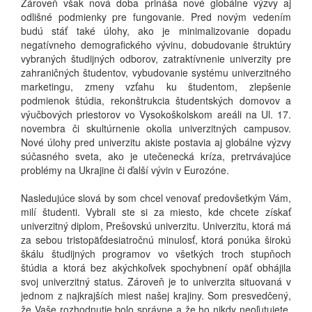
Zároveň však nová doba prináša nové globálne výzvy aj
odlišné podmienky pre fungovanie. Pred novým vedením
budú stáť také úlohy, ako je minimalizovanie dopadu
negatívneho demografického vývinu, dobudovanie štruktúry
vybraných študijných odborov, zatraktívnenie univerzity pre
zahraničných študentov, vybudovanie systému univerzitného
marketingu, zmeny vzťahu ku študentom, zlepšenie
podmienok štúdia, rekonštrukcia študentských domovov a
výučbových priestorov vo Vysokoškolskom areáli na Ul. 17.
novembra či skultúrnenie okolia univerzitných campusov.
Nové úlohy pred univerzitu akiste postavia aj globálne výzvy
súčasného sveta, ako je utečenecká kríza, pretrvávajúce
problémy na Ukrajine či ďalší vývin v Eurozóne.
Nasledujúce slová by som chcel venovať predovšetkým Vám,
milí študenti. Vybrali ste si za miesto, kde chcete získať
univerzitný diplom, Prešovskú univerzitu. Univerzitu, ktorá má
za sebou tristopäťdesiatročnú minulosť, ktorá ponúka širokú
škálu študijných programov vo všetkých troch stupňoch
štúdia a ktorá bez akýchkoľvek spochybnení opäť obhájila
svoj univerzitný status. Zároveň je to univerzita situovaná v
jednom z najkrajších miest našej krajiny. Som presvedčený,
že Vaše rozhodnutie bolo správne a že ho nikdy neoľutujete.