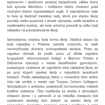
opevnením i systémom verejnej bezpečnosti, vďaka čomu
boli synovia šľachticov i mešťanov dobre chránení pred
možnými útokmi nepriateľských vojsk. V neposlednom rade
to bola aj štedrosť mestskej rady, ktorá pre stavbu školy
ponúkla nielen pozemok v strede námestia, vedľa farského a
maďarského kostola, ale bola ochotná prevziať aj veľkú časť
nákladov na prevádzkovanie školy.
Samostatnou otázkou bola forma školy. Väčšina stavov by
bola najradšej v Prešove založila univerzitu, to však
neumožňovala domáca vnútropolitická situácia. Preto sa
napokon dohodli, že podľa vzoru už dlhšie úspešne
fungujúcich reformovaných kolégií v Blatnom Potoku a
Debrecíne vybudujú v meste desaťtriedne gymnázium,
poskytujúce vzdelanie od najnižších tried základnej školy až
po prvý stupeň vysokej školy v najvyšších lyceálnych
triedach. Podľa zakladajúcej listiny z novembra toho istého
roku tak vzniklo v meste nad Torysou Certum Collegium
Scholasticum s ambíciou poskytovať hornouhorskej mládeži
kvalitné vzdelanie. Táto myšlienka sa stretla s obrovským
ohlasom doma i v zahraničí a za niekoľko mesiacov boli
vyzbierané desiatky tisíc zlatých na stavbu školy od