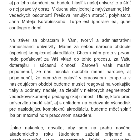
aj po jeho ukončení, sa budete hlásiť k našej univerzite a šíriť
o nej pravdivý obraz. V duchu slov jednej z najvýznamnejších
vedeckých osobností Prešova minulých storočí, polyhistora
Jána Mateja Korabinského: Turpe est ignorare ea, quae
contingere domi.
Na záver sa obraciam k Vám, tvoriví a administratívni
zamestnanci univerzity. Máme za sebou náročné obdobie
úspešnej komplexnej akreditácie. Chcem Vám preto v prvom
rade poďakovať za Váš vklad do tohto procesu, za Vašu
doterajšiu i súčasnú činnosť. Zároveň však musím
pripomenúť, že nás nečaká obdobie menej náročné, aj
pripomenúť, že nemožno poľaviť v pracovnom tempe a v
nasledujúcom období budeme musieť reagovať na vonkajšie
tlaky a podnety, naďalej sa zlepšiť v niektorých segmentoch
vedeckovýskumnej a pedagogickej činnosti. Úlohy, ktoré pred
univerzitou budú stáť, aj s ohľadom na budovanie východísk
pre nasledujúcu komplexnú akreditáciu, budeme môcť splniť
iba pri maximálnom pracovnom nasadení.
Úplne nakoniec, dovoľte, aby som na prahu nového
akademického roku študentom zaželal príjemné a