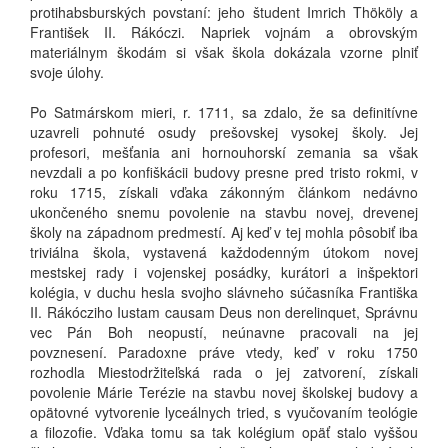
protihabsburských povstaní: jeho študent Imrich Thököly a
František II. Rákóczi. Napriek vojnám a obrovským
materiálnym škodám si však škola dokázala vzorne plniť
svoje úlohy.
Po Satmárskom mieri, r. 1711, sa zdalo, že sa definitívne
uzavreli pohnuté osudy prešovskej vysokej školy. Jej
profesori, mešťania ani hornouhorskí zemania sa však
nevzdali a po konfiškácii budovy presne pred tristo rokmi, v
roku 1715, získali vďaka zákonným článkom nedávno
ukončeného snemu povolenie na stavbu novej, drevenej
školy na západnom predmestí. Aj keď v tej mohla pôsobiť iba
triviálna škola, vystavená každodenným útokom novej
mestskej rady i vojenskej posádky, kurátori a inšpektori
kolégia, v duchu hesla svojho slávneho súčasníka Františka
II. Rákócziho Iustam causam Deus non derelinquet, Správnu
vec Pán Boh neopustí, neúnavne pracovali na jej
povznesení. Paradoxne práve vtedy, keď v roku 1750
rozhodla Miestodržiteľská rada o jej zatvorení, získali
povolenie Márie Terézie na stavbu novej školskej budovy a
opätovné vytvorenie lyceálnych tried, s vyučovaním teológie
a filozofie. Vďaka tomu sa tak kolégium opäť stalo vyššou