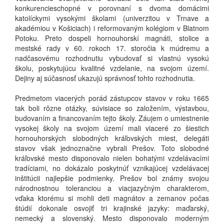
konkurencieschopné v porovnaní s dvoma domácimi
katolíckymi vysokými školami (univerzitou v Trnave a
akadémiou v Košiciach) i reformovaným kolégiom v Blatnom
Potoku. Preto dospeli hornouhorskí magnáti, stolice a
mestské rady v 60. rokoch 17. storočia k múdremu a
nadčasovému rozhodnutiu vybudovať si vlastnú vysokú
školu, poskytujúcu kvalitné vzdelanie, na svojom území.
Dejiny aj súčasnosť ukazujú správnosť tohto rozhodnutia.
Predmetom viacerých porád zástupcov stavov v roku 1665
tak boli rôzne otázky, súvisiace so založením, výstavbou,
budovaním a financovaním tejto školy. Záujem o umiestnenie
vysokej školy na svojom území mali viaceré zo šiestich
hornouhorských slobodných kráľovských miest, delegáti
stavov však jednoznačne vybrali Prešov. Toto slobodné
kráľovské mesto disponovalo nielen bohatými vzdelávacími
tradíciami, no dokázalo poskytnúť vznikajúcej vzdelávacej
inštitúcii najlepšie podmienky. Prešov bol známy svojou
národnostnou toleranciou a viacjazyčným charakterom,
vďaka ktorému si mohli deti magnátov a zemanov počas
štúdií dokonale osvojiť tri krajinské jazyky: maďarský,
nemecký a slovenský. Mesto disponovalo moderným