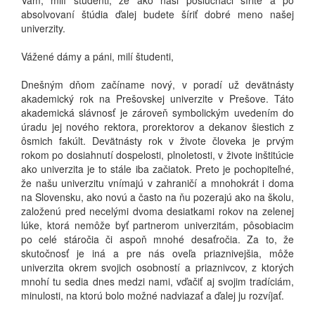
Vám, milí študenti, že ako naši poslucháči šírite a po
absolvovaní štúdia ďalej budete šíriť dobré meno našej
univerzity.
Vážené dámy a páni, milí študenti,
Dnešným dňom začíname nový, v poradí už devätnásty
akademický rok na Prešovskej univerzite v Prešove. Táto
akademická slávnosť je zároveň symbolickým uvedením do
úradu jej nového rektora, prorektorov a dekanov šiestich z
ôsmich fakúlt. Devätnásty rok v živote človeka je prvým
rokom po dosiahnutí dospelosti, plnoletosti, v živote inštitúcie
ako univerzita je to stále iba začiatok. Preto je pochopiteľné,
že našu univerzitu vnímajú v zahraničí a mnohokrát i doma
na Slovensku, ako novú a často na ňu pozerajú ako na školu,
založenú pred necelými dvoma desiatkami rokov na zelenej
lúke, ktorá nemôže byť partnerom univerzitám, pôsobiacim
po celé stáročia či aspoň mnohé desaťročia. Za to, že
skutočnosť je iná a pre nás oveľa priaznivejšia, môže
univerzita okrem svojich osobností a priaznivcov, z ktorých
mnohí tu sedia dnes medzi nami, vďačiť aj svojim tradíciám,
minulosti, na ktorú bolo možné nadviazať a ďalej ju rozvíjať.