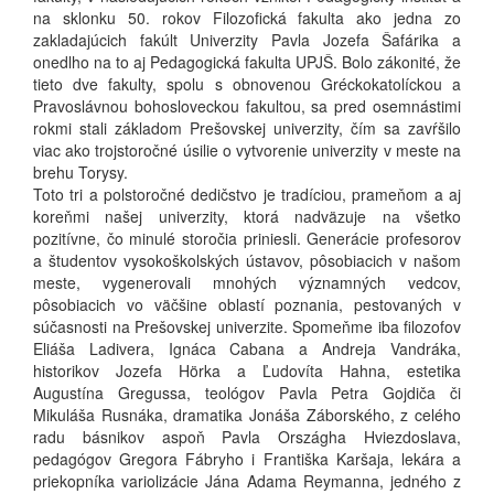
na sklonku 50. rokov Filozofická fakulta ako jedna zo
zakladajúcich fakúlt Univerzity Pavla Jozefa Šafárika a
onedlho na to aj Pedagogická fakulta UPJŠ. Bolo zákonité, že
tieto dve fakulty, spolu s obnovenou Gréckokatolíckou a
Pravoslávnou bohosloveckou fakultou, sa pred osemnástimi
rokmi stali základom Prešovskej univerzity, čím sa zavŕšilo
viac ako trojstoročné úsilie o vytvorenie univerzity v meste na
brehu Torysy.
Toto tri a polstoročné dedičstvo je tradíciou, prameňom a aj
koreňmi našej univerzity, ktorá nadväzuje na všetko
pozitívne, čo minulé storočia priniesli. Generácie profesorov
a študentov vysokoškolských ústavov, pôsobiacich v našom
meste, vygenerovali mnohých významných vedcov,
pôsobiacich vo väčšine oblastí poznania, pestovaných v
súčasnosti na Prešovskej univerzite. Spomeňme iba filozofov
Eliáša Ladivera, Ignáca Cabana a Andreja Vandráka,
historikov Jozefa Hörka a Ľudovíta Hahna, estetika
Augustína Gregussa, teológov Pavla Petra Gojdiča či
Mikuláša Rusnáka, dramatika Jonáša Záborského, z celého
radu básnikov aspoň Pavla Országha Hviezdoslava,
pedagógov Gregora Fábryho i Františka Karšaja, lekára a
priekopníka variolizácie Jána Adama Reymanna, jedného z