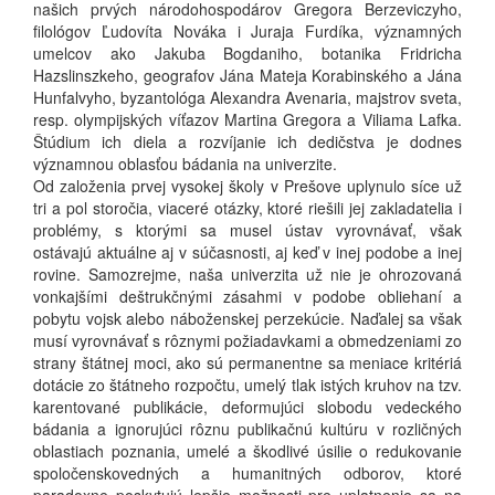
našich prvých národohospodárov Gregora Berzeviczyho,
filológov Ľudovíta Nováka i Juraja Furdíka, významných
umelcov ako Jakuba Bogdaniho, botanika Fridricha
Hazslinszkeho, geografov Jána Mateja Korabinského a Jána
Hunfalvyho, byzantológa Alexandra Avenaria, majstrov sveta,
resp. olympijských víťazov Martina Gregora a Viliama Lafka.
Štúdium ich diela a rozvíjanie ich dedičstva je dodnes
významnou oblasťou bádania na univerzite.
Od založenia prvej vysokej školy v Prešove uplynulo síce už
tri a pol storočia, viaceré otázky, ktoré riešili jej zakladatelia i
problémy, s ktorými sa musel ústav vyrovnávať, však
ostávajú aktuálne aj v súčasnosti, aj keď v inej podobe a inej
rovine. Samozrejme, naša univerzita už nie je ohrozovaná
vonkajšími deštrukčnými zásahmi v podobe obliehaní a
pobytu vojsk alebo náboženskej perzekúcie. Naďalej sa však
musí vyrovnávať s rôznymi požiadavkami a obmedzeniami zo
strany štátnej moci, ako sú permanentne sa meniace kritériá
dotácie zo štátneho rozpočtu, umelý tlak istých kruhov na tzv.
karentované publikácie, deformujúci slobodu vedeckého
bádania a ignorujúci rôznu publikačnú kultúru v rozličných
oblastiach poznania, umelé a škodlivé úsilie o redukovanie
spoločenskovedných a humanitných odborov, ktoré