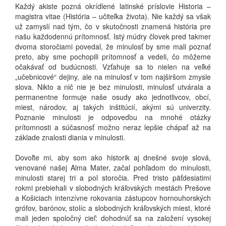
Každý akiste pozná okrídlené latinské príslovie Historia –
magistra vitae (História – učiteľka života). Nie každý sa však
už zamyslí nad tým, čo v skutočnosti znamená história pre
našu každodennú prítomnosť. Istý múdry človek pred takmer
dvoma storočiami povedal, že minulosť by sme mali poznať
preto, aby sme pochopili prítomnosť a vedeli, čo môžeme
očakávať od budúcnosti. Vzťahuje sa to nielen na veľké
„učebnicové“ dejiny, ale na minulosť v tom najširšom zmysle
slova. Nikto a nič nie je bez minulosti, minulosť utvárala a
permanentne formuje naše osudy ako jednotlivcov, obcí,
miest, národov, aj takých inštitúcií, akými sú univerzity.
Poznanie minulosti je odpoveďou na mnohé otázky
prítomnosti a súčasnosť možno neraz lepšie chápať až na
základe znalosti diania v minulosti.
Dovoľte mi, aby som ako historik aj dnešné svoje slová,
venované našej Alma Mater, začal pohľadom do minulosti,
minulosti starej tri a pol storočia. Pred tristo päťdesiatimi
rokmi prebiehali v slobodných kráľovských mestách Prešove
a Košiciach intenzívne rokovania zástupcov hornouhorských
grófov, barónov, stolíc a slobodných kráľovských miest, ktoré
mali jeden spoločný cieľ: dohodnúť sa na založení vysokej