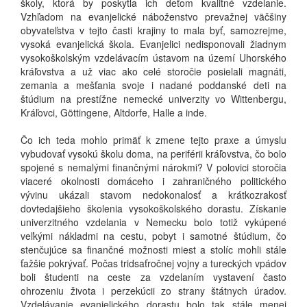
školy, ktorá by poskytla ich deťom kvalitné vzdelanie.
Vzhľadom na evanjelické náboženstvo prevažnej väčšiny
obyvateľstva v tejto časti krajiny to mala byť, samozrejme,
vysoká evanjelická škola. Evanjelici nedisponovali žiadnym
vysokoškolským vzdelávacím ústavom na území Uhorského
kráľovstva a už viac ako celé storočie posielali magnáti,
zemania a mešťania svoje i nadané poddanské deti na
štúdium na prestížne nemecké univerzity vo Wittenbergu,
Kráľovci, Göttingene, Altdorfe, Halle a inde.
Čo ich teda mohlo primäť k zmene tejto praxe a úmyslu
vybudovať vysokú školu doma, na periférii kráľovstva, čo bolo
spojené s nemalými finančnými nárokmi? V polovici storočia
viaceré okolnosti domáceho i zahraničného politického
vývinu ukázali stavom nedokonalosť a krátkozrakosť
dovtedajšieho školenia vysokoškolského dorastu. Získanie
univerzitného vzdelania v Nemecku bolo totiž vykúpené
veľkými nákladmi na cestu, pobyt i samotné štúdium, čo
stenčujúce sa finančné možnosti miest a stolíc mohli stále
ťažšie pokrývať. Počas tridsaťročnej vojny a tureckých vpádov
boli študenti na ceste za vzdelaním vystavení často
ohrozeniu života i perzekúcii zo strany štátnych úradov.
Vzdelávanie evanjelického dorastu bolo tak stále menej