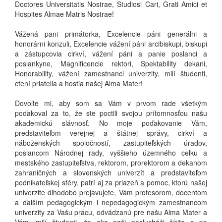
Doctores Universitatis Nostrae, Studiosi Cari, Grati Amici et
Hospites Almae Matris Nostrae!
Vážená pani primátorka, Excelencie páni generálni a
honorárni konzuli, Excelencie vážení páni arcibiskupi, biskupi
a zástupcovia cirkví, vážení páni a panie poslanci a
poslankyne, Magnificencie rektori, Spektability dekani,
Honorability, vážení zamestnanci univerzity, milí študenti,
ctení priatelia a hostia našej Alma Mater!
Dovoľte mi, aby som sa Vám v prvom rade všetkým
poďakoval za to, že ste poctili svojou prítomnosťou našu
akademickú slávnosť. No moje poďakovanie Vám,
predstaviteľom verejnej a štátnej správy, cirkví a
náboženských spoločností, zastupiteľských úradov,
poslancom Národnej rady, vyššieho územného celku a
mestského zastupiteľstva, rektorom, prorektorom a dekanom
zahraničných a slovenských univerzít a predstaviteľom
podnikateľskej sféry, patrí aj za priazeň a pomoc, ktorú našej
univerzite dlhodobo prejavujete, Vám profesorom, docentom
a ďalším pedagogickým i nepedagogickým zamestnancom
univerzity za Vašu prácu, odvádzanú pre našu Alma Mater a