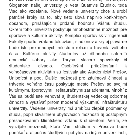
Sloganom našej univerzity je veta Quamvis Eruditio, teda
Viac ako vzdelanie. Nové vedenie univerzity chce a urobí
patričné kroky na to, aby tieto slová naplnilo konkrétnym
obsahom, prinášajúcim pridanú hodnotu Vášmu štúdiu.
Okrem toho univerzita poskytuje mnohostranné možnosti pre
športové a kultúrne aktivity. Komplex športovísk v ingerencii
Fakulty športu, vrátane telocviční, štadiónov a krytej plavárne
bude iste pre mnohých miestom relaxu a trávenia voľného
času. Kultúrne aktivity študentov už dlhodobo saturujú
umelecké súbory ako Torysa, viaceré spevokoly či
študentské divadlo. Osobitnými príležitosťami k
voľnočasovým aktivitám sú festivaly ako Akademický Prešov,
Unipofest a pod. Ďalšie možnosti pre záujmovú činnosť a
trávenie voľného času poskytuje mesto Prešov so svojimi
kultúrnymi, športovými i reštauračnými zariadeniami. Mnohí z
Vás sa budú iste venovať aj študentskej vedeckej odbornej
činnosti a využívať pritom modernú výskumnú infraštruktúru
univerzity. Vedenie univerzity má ambíciu zlepšiť podmienky
štúdia, popri skvalitnení ubytovacích možností aj postupným
presadzovaním klientskeho vzťahu k študentom. Verím, že
využijete možnosti, ktoré Vám štúdium v Prešove bude
ponúkať a aj počas študijných pobytov na iných univerzitách,