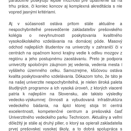
paradoxne poskytujú lepšie možnosti pre uplatnenie sa na
trhu práce, či koniec koncov aj komplexná akreditácia s nie
vopred jasnými kritériami.
Aj v súčasnosti ostáva pritom stále aktuálne a
nespochybniteľné presvedčenie zakladateľov prešovského
kolégia o nevyhnutnosti poskytovania kvalitného
vysokoškolského vzdelávania na domácej pôde. Masový
odchod najlepších študentov na univerzity v zahraničí či v
centrách na opačnom konci krajiny vedie k odlivu mozgov z
regiónu a jeho postupnému zaostávaniu. Preto je podpora
univerzity spoločným záujmom jej vedenia, vedenia mesta i
vyššieho územného celku. Samozrejme, kľúčovou ostáva
kvalita poskytovaného vzdelávania. Dôkazom toho, že táto je
na našej univerzite nespochybniteľná, je nielen široká paleta
študijných programov a ich vysoká úroveň, z ktorých viaceré
patria k najlepším na Slovensku, ale takisto výsledky
vedecko-výskumnej činnosti a vybudovaná infraštruktúra
vedeckého bádania, na špici ktorej stoja tri centrá
excelentnosti, kompetenčné centrum a prešovská časť
Univerzitného vedeckého parku Technicom. Aktuálny a veľmi
dôležitý je stále aj druhý pilier, o ktorý sa opierali zakladatelia
prvej prešovskej vysokej školy, a to dobrá spolupráca s