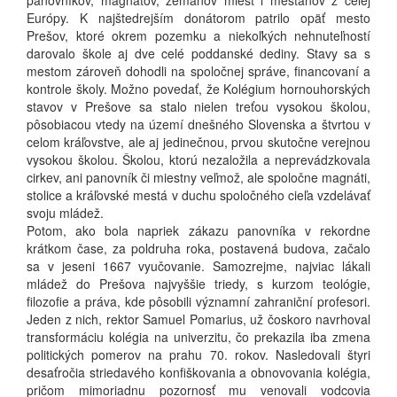
panovníkov, magnátov, zemanov miest i mešťanov z celej
Európy. K najštedrejším donátorom patrilo opäť mesto
Prešov, ktoré okrem pozemku a niekoľkých nehnuteľností
darovalo škole aj dve celé poddanské dediny. Stavy sa s
mestom zároveň dohodli na spoločnej správe, financovaní a
kontrole školy. Možno povedať, že Kolégium hornouhorských
stavov v Prešove sa stalo nielen treťou vysokou školou,
pôsobiacou vtedy na území dnešného Slovenska a štvrtou v
celom kráľovstve, ale aj jedinečnou, prvou skutočne verejnou
vysokou školou. Školou, ktorú nezaložila a neprevádzkovala
cirkev, ani panovník či miestny veľmož, ale spoločne magnáti,
stolice a kráľovské mestá v duchu spoločného cieľa vzdelávať
svoju mládež.
Potom, ako bola napriek zákazu panovníka v rekordne
krátkom čase, za poldruha roka, postavená budova, začalo
sa v jeseni 1667 vyučovanie. Samozrejme, najviac lákali
mládež do Prešova najvyššie triedy, s kurzom teológie,
filozofie a práva, kde pôsobili významní zahraniční profesori.
Jeden z nich, rektor Samuel Pomarius, už čoskoro navrhoval
transformáciu kolégia na univerzitu, čo prekazila iba zmena
politických pomerov na prahu 70. rokov. Nasledovali štyri
desaťročia striedavého konfiškovania a obnovovania kolégia,
pričom mimoriadnu pozornosť mu venovali vodcovia