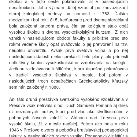
školou a v tejto ceste pokračovalo aj v nasledujúcich
desaťročiach. Jeho význam ďalej vzrástol po znovuzískaní
starej kolegiálnej budovy na námestí r. 1783. Ďalším
medzníkom bol rok 1815, keď presne pred dvoma storočiami
bola založená katedra práva, čím sa kolégium stalo opäť
vysokou školou s dvoma vysokoškolskými kurzami. Z nich
vznikli v nasledujúcom období fakulty a približne pred sto
rokmi vedenie školy opäť uvažovalo o jej pretvorení na tzv.
neúplnú univerzitu. Avšak prvá svetová vojna a po nej
nasledujúce udalosti nielen prekazili tieto plány, ale priniesli
definitívny koniec vysokoškolského vzdelávania na kolégiu.
Jedinou vzdelávacou inštitúciou, ktorá úspešne pokračovala
v tradícii vysokého školstva v meste, bol potom v
nasledujúcich troch desaťročiach Gréckokatolícky kňazský
seminár, založený r. 1880.
Ani táto druhá prestávka svetského vysokého vzdelávania v
Prešove však netrvala dlho. Duch Samuela Pomaria aj dnes
už neznámych mužov, ktorí pred viac ako štvrťtisícročím v
pohnutých časoch založili v Aténach nad Torysou prvú
vysokú školu, žil v meste naďalej. Potom ako bola v roku
1946 v Prešove otvorená pobočka bratislavskej pedagogickej
fakulty, v nasledujúcich rokoch vznikol Pedagogický inštitút a