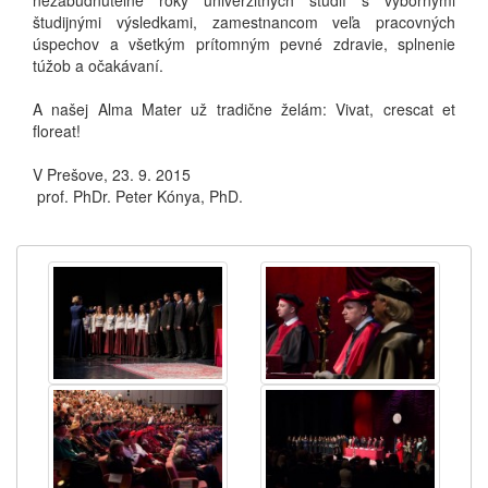
nezabudnuteľné roky univerzitných štúdií s výbornými
študijnými výsledkami, zamestnancom veľa pracovných
úspechov a všetkým prítomným pevné zdravie, splnenie
túžob a očakávaní.
A našej Alma Mater už tradične želám: Vivat, crescat et
floreat!
V Prešove, 23. 9. 2015
prof. PhDr. Peter Kónya, PhD.