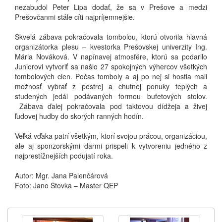
nezabudol Peter Lipa dodať, že sa v Prešove a medzi
Prešovčanmi stále cíti najpríjemnejšie.
Skvelá zábava pokračovala tombolou, ktorú otvorila hlavná
organizátorka plesu – kvestorka Prešovskej univerzity Ing.
Mária Nováková. V napínavej atmosfére, ktorú sa podarilo
Juniorovi vytvoriť sa našlo 27 spokojných výhercov všetkých
tombolových cien. Počas tomboly a aj po nej si hostia mali
možnosť vybrať z pestrej a chutnej ponuky teplých a
studených jedál podávaných formou bufetových stolov.
Zábava ďalej pokračovala pod taktovou dídžeja a živej
ľudovej hudby do skorých ranných hodín.
Veľká vďaka patrí všetkým, ktorí svojou prácou, organizáciou,
ale aj sponzorskými darmi prispeli k vytvoreniu jedného z
najprestížnejších podujatí roka.
Autor: Mgr. Jana Palenčárová
Foto: Jano Štovka – Master QEP