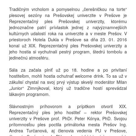
Tradičným vrcholom a pomyselnou „čerešničkou na torte“
plesovej sezóny na Prešovskej univerzite v Prešove je
Reprezentačný ples Prešovskej univerzity, ktorému
jednoznačne patrí prívlastok jednej z najvýznamnejších
kultúrnych udalostí roka na univerzite a v meste Prešov. V
priestoroch Hotela Dukla v Prešove sa dňa 23. 01. 2016
konal už XIX. Reprezentačný ples Prešovskej univerzity a
jeho hostia si vychutnali pestrý program, štedrú tombolu a
jedinečnú atmosféru.
Sála za začala plniť už po 18. hodine a po privítaní
hostiteľom, mohli hostia ochutnať welcome drink. To sa už v
zákulisí chystal na svoj prvý výstup skvelý moderátor Milan
„Junior“ Zimnýkoval, ktorý už tradične hostí sprevádzal
lákavým programom.
Slávnostným príhovorom a prípitkom otvoril XIX.
Reprezentačný ples jeho hostiteľ – rektor Prešovskej
univerzity v Prešove prof. PhDr. Peter Kónya, PhD. Svojou
prítomnosťou ples poctila primátorka mesta Prešov Ing.
Andrea Turčanová, aj členovia vedenia PU v Prešove,