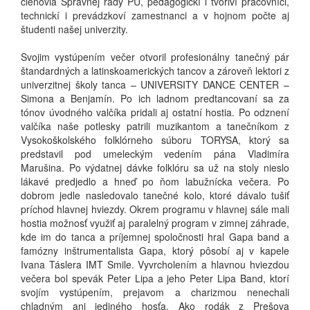
členovia Správnej rady PU, pedagogickí i tvoriví pracovníci,
technickí i prevádzkoví zamestnanci a v hojnom počte aj
študenti našej univerzity.
Svojim vystúpením večer otvoril profesionálny tanečný pár
štandardných a latinskoamerických tancov a zároveň lektori z
univerzitnej školy tanca – UNIVERSITY DANCE CENTER –
Simona a Benjamín. Po ich ladnom predtancovaní sa za
tónov úvodného valčíka pridali aj ostatní hostia. Po odznení
valčíka naše potlesky patrili muzikantom a tanečníkom z
Vysokoškolského folklórneho súboru TORYSA, ktorý sa
predstavil pod umeleckým vedením pána Vladimíra
Marušina. Po výdatnej dávke folklóru sa už na stoly nieslo
lákavé predjedlo a hneď po ňom labužnícka večera. Po
dobrom jedle nasledovalo tanečné kolo, ktoré dávalo tušiť
príchod hlavnej hviezdy. Okrem programu v hlavnej sále mali
hostia možnosť využiť aj paralelný program v zimnej záhrade,
kde im do tanca a príjemnej spoločnosti hral Gapa band a
famózny inštrumentalista Gapa, ktorý pôsobí aj v kapele
Ivana Táslera IMT Smile. Vyvrcholením a hlavnou hviezdou
večera bol spevák Peter Lipa a jeho Peter Lipa Band, ktorí
svojím vystúpením, prejavom a charizmou nenechali
chladným ani jediného hosťa. Ako rodák z Prešova