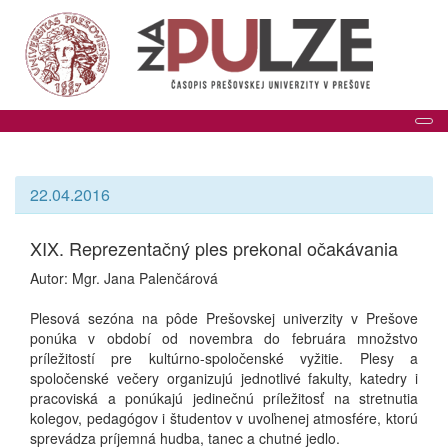
Tog
22.04.2016
XIX. Reprezentačný ples prekonal očakávania
Autor: Mgr. Jana Palenčárová
Plesová sezóna na pôde Prešovskej univerzity v Prešove
ponúka v období od novembra do februára množstvo
príležitostí pre kultúrno-spoločenské vyžitie. Plesy a
spoločenské večery organizujú jednotlivé fakulty, katedry i
pracoviská a ponúkajú jedinečnú príležitosť na stretnutia
kolegov, pedagógov i študentov v uvoľnenej atmosfére, ktorú
sprevádza príjemná hudba, tanec a chutné jedlo.